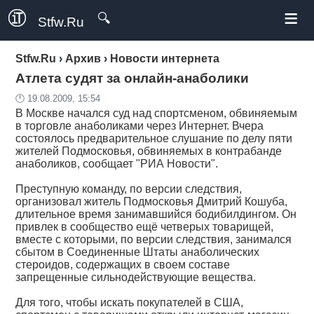
≡
🔍
Stfw.Ru
Stfw.Ru
›
Архив
›
Новости интернета
Атлета судят за онлайн-анаболики
🕛 19.08.2009, 15:54
В Москве начался суд над спортсменом, обвиняемым
в торговле анаболиками через Интернет. Вчера
состоялось предварительное слушание по делу пяти
жителей Подмосковья, обвиняемых в контрабанде
анаболиков, сообщает "РИА Новости".
Преступную команду, по версии следствия,
организовал житель Подмосковья Дмитрий Кошуба,
длительное время занимавшийся бодибилдингом. Он
привлек в сообщество ещё четверых товарищей,
вместе с которыми, по версии следствия, занимался
сбытом в Соединенные Штаты анаболических
стероидов, содержащих в своем составе
запрещенные сильнодействующие вещества.
Для того, чтобы искать покупателей в США,