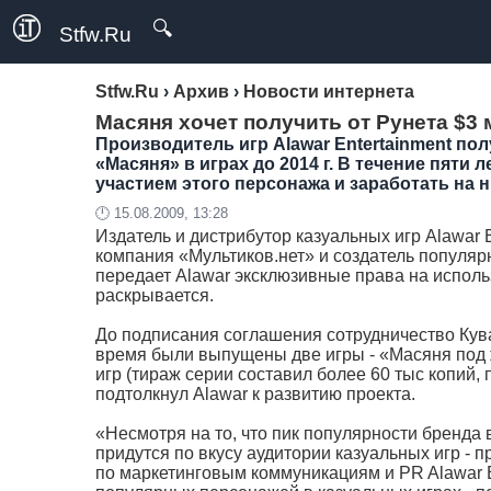
🔍
Stfw.Ru
Stfw.Ru
›
Архив
›
Новости интернета
Масяня хочет получить от Рунета $3 
Производитель игр Alawar Entertainment п
«Масяня» в играх до 2014 г. В течение пяти
участием этого персонажа и заработать на н
🕛 15.08.2009, 13:28
Издатель и дистрибутор казуальных игр Alawar
компания «Мультиков.нет» и создатель популяр
передает Alawar эксклюзивные права на использ
раскрывается.
До подписания соглашения сотрудничество Кува
время были выпущены две игры - «Масяня под 
игр (тираж серии составил более 60 тыс копий,
подтолкнул Alawar к развитию проекта.
«Несмотря на то, что пик популярности бренда
придутся по вкусу аудитории казуальных игр - 
по маркетинговым коммуникациям и PR Alawar E