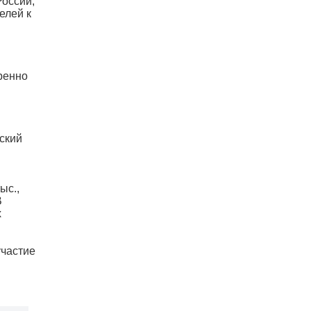
России,
елей к
ренно
ский
ыс.,
В
х
участие