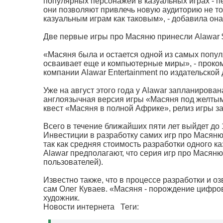
популярных персонажей в казуальных играх - п
они позволяют привлечь новую аудиторию не тол
казуальным играм как таковым», - добавила она
Две первые игры про Масяню принесли Alawar 
«Масяня была и остается одной из самых попул
осваивает еще и компьютерные миры», - проко
компании Alawar Entertainment по издательской 
Уже на август этого года у Alawar запланиров
англоязычная версия игры «Масяня под желты
квест «Масяня в полной Африке», релиз игры за
Всего в течение ближайших пяти лет выйдет до 
Инвестиции в разработку самих игр про Масяню,
так как средняя стоимость разработки одного ка
Alawar предполагают, что серия игр про Масяню
пользователей).
Известно также, что в процессе разработки и 
сам Олег Куваев. «Масяня - порождение цифров
художник.
Новости интернета
Теги: