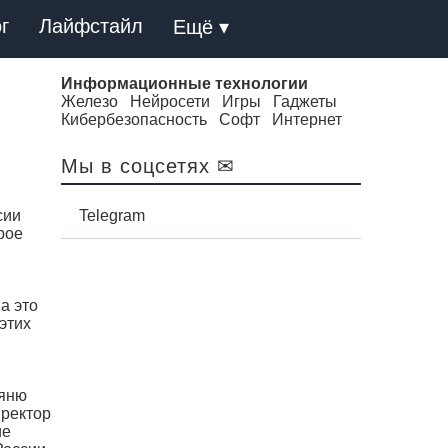
г
Лайфстайл
Ещё ▾
Информационные технологии
Железо
Нейросети
Игры
Гаджеты
Кибербезопасность
Софт
Интернет
Мы в соцсетях ✉
сии
Telegram
рое
а это
этих
сяню
иректор
ие