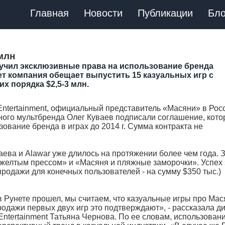
Главная
Новости
Публикации
Бло
млн
олучил эксклюзивные права на использование бренда
 лет компания обещает выпустить 15 казуальных игр с
их порядка $2,5-3 млн.
 Entertainment, официальный представитель «Масяни» в Рос
ного мультбренда Олег Куваев подписали соглашение, кото
ование бренда в играх до 2014 г. Сумма контракта не
ева и Alawar уже длилось на протяжении более чем года. З
желтым прессом» и «Масяня и пляжные заморочки». Успех 
 продажи для конечных пользователей - на сумму $350 тыс.)
 в Рунете прошел, мы считаем, что казуальные игры про Ма
продажи первых двух игр это подтверждают», - рассказала д
ntertainment Татьяна Чернова. По ее словам, использован