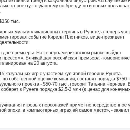
ерспективный тренд в казуальной индустрии. «В случае же 
ько к проекту, созданному по бренду, но и новых пользоват
.
$350 тыс.
ярных мультипликационных героинь в Рунете, а теперь уве
мментировал событие Кирилл Плотников, вице-президент
деятельности.
ана две премьеры. На североамериканском рынке выйдет
м прессом». Ближайшая российская премьера - юмористиче
планирован на 20 августа.
15 казуальных игр с участием культовой героини Рунета.
 по собственной оценке компании, составят порядка $750 т
зуального проекта - $50-70 тыс., говорит Татьяна Чернова. 
 соберет в Рунете порядка $2,5-3 млн (в ценах для конечны
озвучивания игровых персонажей примет непосредственное 
ой эпохи, в компьютерных играх ей самое место», - заявил