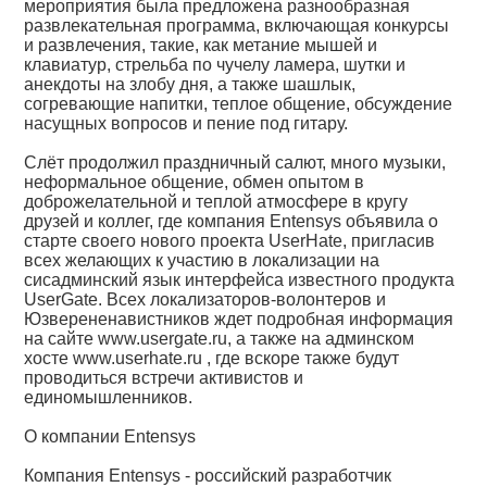
мероприятия была предложена разнообразная
развлекательная программа, включающая конкурсы
и развлечения, такие, как метание мышей и
клавиатур, стрельба по чучелу ламера, шутки и
анекдоты на злобу дня, а также шашлык,
согревающие напитки, теплое общение, обсуждение
насущных вопросов и пение под гитару.
Слёт продолжил праздничный салют, много музыки,
неформальное общение, обмен опытом в
доброжелательной и теплой атмосфере в кругу
друзей и коллег, где компания Entensys объявила о
старте своего нового проекта UserHate, пригласив
всех желающих к участию в локализации на
сисадминский язык интерфейса известного продукта
UserGate. Всех локализаторов-волонтеров и
Юзверененавистников ждет подробная информация
на сайте www.usergate.ru, а также на админском
хосте www.userhate.ru , где вскоре также будут
проводиться встречи активистов и
единомышленников.
О компании Entensys
Компания Entensys - российский разработчик