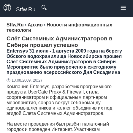
≡
🔍
Stfw.Ru
Stfw.Ru
›
Архив
›
Новости информационных
технологи
Слёт Системных Администраторов в
Сибири прошел успешно
Entensys
31 июля - 1 августа 2009 года на берегу
Обского водохранилища Новосибирска прошел
Слёт Системных Администраторов в Сибири.
Мероприятие было приурочено к ежегодному
празднованию всероссийского Дня Сисадмина
🕛 10.08.2009, 20:27
Компания Entensys, разработчик программного
продукта UserGate Proxy & Firewall, стала
соорганизатором и официальным партнером
мероприятия, собрав вокруг себя команду
единомышленников и коллег, объединив их под
эгидой Слета Системных Администраторов.
На месте проведения был разбит палаточный
городок и проведен Интернет. Участникам