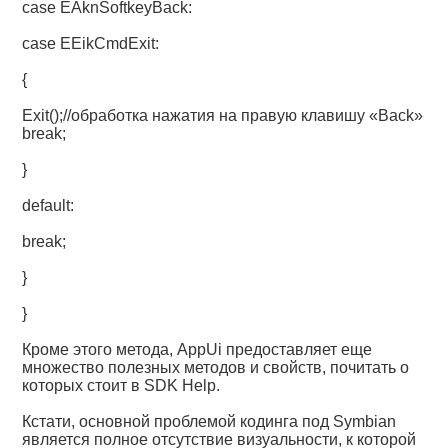
case EAknSoftkeyBack:
case EEikCmdExit:
{
Exit();//обработка нажатия на правую клавишу «Back»
break;
}
default:
break;
}
}
Кроме этого метода, AppUi предоставляет еще
множество полезных методов и свойств, почитать о
которых стоит в SDK Help.
Кстати, основной проблемой кодинга под Symbian
является полное отсутствие визуальности, к которой