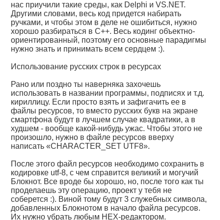
нас приучили такие среды, как Delphi и VS.NET.
Другими словами, весь код придется набирать
ручками, и чтобы этом в деле не ошибиться, нужно
хорошо разбираться в C++. Весь кодинг объектно-
ориентированный, поэтому его основные парадигмы
нужно знать и принимать всем сердцем :).
Использование русских строк в ресурсах
Рано или поздно ты наверняка захочешь
использовать в названии программы, подписях и т.д.
кириллицу. Если просто взять и зафигачить ее в
файлы ресурсов, то вместо русских букв на экране
смартфона будут в лучшем случае квадратики, а в
худшем - вообще какой-нибудь ужас. Чтобы этого не
произошло, нужно в файле ресурсов вверху
написать «CHARACTER_SET UTF8».
После этого файл ресурсов необходимо сохранить в
кодировке utf-8, с чем справится великий и могучий
Блокнот. Все вроде бы хорошо, но, после того как ты
проделаешь эту операцию, проект у тебя не
соберется :). Виной тому будут 3 служебных символа,
добавленных Блокнотом в начало файла ресурсов.
Их нужно убрать любым HEX-редактором.