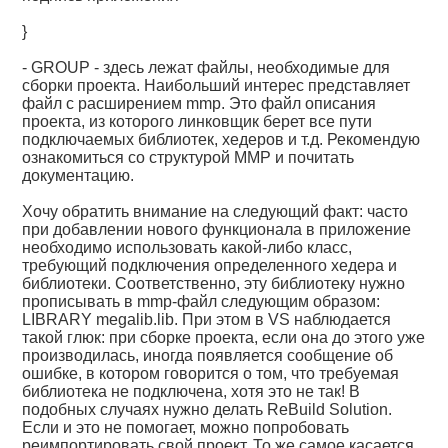
}
- GROUP - здесь лежат файлы, необходимые для
сборки проекта. Наибольший интерес представляет
файл с расширением mmp. Это файл описания
проекта, из которого линковщик берет все пути
подключаемых библиотек, хедеров и т.д. Рекомендую
ознакомиться со структурой MMP и почитать
документацию.
Хочу обратить внимание на следующий факт: часто
при добавлении нового функционала в приложение
необходимо использовать какой-либо класс,
требующий подключения определенного хедера и
библиотеки. Соответственно, эту библиотеку нужно
прописывать в mmp-файл следующим образом:
LIBRARY megalib.lib. При этом в VS наблюдается
такой глюк: при сборке проекта, если она до этого уже
производилась, иногда появляется сообщение об
ошибке, в котором говорится о том, что требуемая
библиотека не подключена, хотя это не так! В
подобных случаях нужно делать ReBuild Solution.
Если и это не помогает, можно попробовать
реимпортировать свой проект. То же самое касается