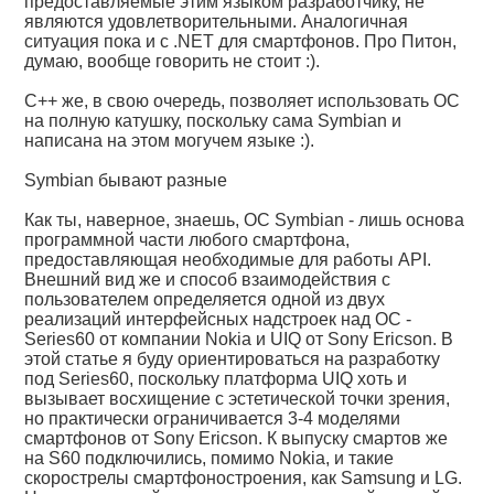
предоставляемые этим языком разработчику, не
являются удовлетворительными. Аналогичная
ситуация пока и с .NET для смартфонов. Про Питон,
думаю, вообще говорить не стоит :).
С++ же, в свою очередь, позволяет использовать ОС
на полную катушку, поскольку сама Symbian и
написана на этом могучем языке :).
Symbian бывают разные
Как ты, наверное, знаешь, ОС Symbian - лишь основа
программной части любого смартфона,
предоставляющая необходимые для работы API.
Внешний вид же и способ взаимодействия с
пользователем определяется одной из двух
реализаций интерфейсных надстроек над ОС -
Series60 от компании Nokia и UIQ от Sony Ericson. В
этой статье я буду ориентироваться на разработку
под Series60, поскольку платформа UIQ хоть и
вызывает восхищение с эстетической точки зрения,
но практически ограничивается 3-4 моделями
смартфонов от Sony Ericson. К выпуску смартов же
на S60 подключились, помимо Nokia, и такие
скорострелы смартфоностроения, как Samsung и LG.