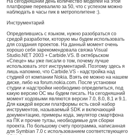
На сегодняшний день количество моделей на этой
платформе перевалило за 50, что с успехом можно
наблюдать в часы пик в метрополитене :).
Инструментарий
Определившись с языком, нужно разобраться со
средой разработки, которую мы будем использовать
для создания проектов. На данный момент очень
хорошо себя зарекомендовала связка Visual
Studio.NET 2003 + Carbide.VS. В октябрьском
«Спеце» мы уже писали о том, почему лучше
использовать этот инструментарий. Поэтому здесь я
лишь напомню, что Carbide.VS - надстройка над
студией от компании Nokia. Взять ее можно на нашем
диске, либо на forum.nokia.com. После установки
студии и надстройки необходимо определиться, под
какую версию ОС мы будем писать. На сегодняшний
момент ходовыми являются версии 7.0, 8.0, 8.1 и 9.1.
Для каждой версии платформы есть свой набор
инструментов, называемый SDK и включающий
документацию, примеры кода, эмулятор смартфона
на ПК и прочие тулзы, необходимые для сборки
проекта. По большому счету программа, написанная
для Symbian 7.0 с использованием соответствующего