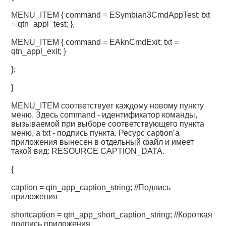
MENU_ITEM { command = ESymbian3CmdAppTest; txt
= qtn_appl_test; },
MENU_ITEM { command = EAknCmdExit; txt =
qtn_appl_exit; }
};
}
MENU_ITEM соответствует каждому новому пункту
меню. Здесь command - идентификатор команды,
вызываемой при выборе соответствующего пункта
меню, а txt - подпись пункта. Ресурс caption’а
приложения вынесен в отдельный файл и имеет
такой вид: RESOURCE CAPTION_DATA.
{
caption = qtn_app_caption_string; //Подпись
приложения
shortcaption = qtn_app_short_caption_string; //Короткая
подпись приложения