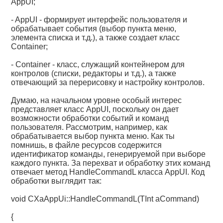
AppUI;
- AppUI - формирует интерфейс пользователя и
обрабатывает события (выбор пункта меню,
элемента списка и т.д.), а также создает класс
Container;
- Container - класс, служащий контейнером для
контролов (списки, редакторы и т.д.), а также
отвечающий за перерисовку и настройку контролов.
Думаю, на начальном уровне особый интерес
представляет класс AppUI, поскольку он дает
возможности обработки событий и команд
пользователя. Рассмотрим, например, как
обрабатывается выбор пункта меню. Как ты
помнишь, в файле ресурсов содержится
идентификатор команды, генерируемой при выборе
каждого пункта. За перехват и обработку этих команд
отвечает метод HandleCommandL класса AppUI. Код
обработки выглядит так:
void CXaAppUi::HandleCommandL(TInt aCommand)
{