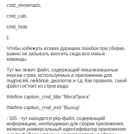
cmd_shownadv,
cmd_cab,
cmd_hide
};
Чтобы избежать всяких дурацких ошибок при сборке,
важно не забывать вносить сюда все новые
команды.
Тут же лежит файл, содержащий локализованные
версии строк, используемых в приложении для
подписей, лейблов, диалогов и т.д. Как правило, такой
файл состоит из строк вида:
#define caption_cmd_title "МегаПрога"
#define caption_cmd_exit "Выход"
- SIS - тут находится pkp-файл, содержащий
информацию, необходимую для сборки приложения,
включая универсальный идентификатор приложения