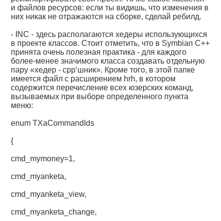
и файлов ресурсов: если ты видишь, что изменения в
них никак не отражаются на сборке, сделай ребилд.
- INC - здесь располагаются хедеры использующихся
в проекте классов. Стоит отметить, что в Symbian C++
принята очень полезная практика - для каждого
более-менее значимого класса создавать отдельную
пару «хедер - cpp‘шник». Кроме того, в этой папке
имеется файл с расширением hrh, в котором
содержится перечисление всех юзерских команд,
вызываемых при выборе определенного пункта
меню:
enum TXaCommandIds
{
cmd_mymoney=1,
cmd_myanketa,
cmd_myanketa_view,
cmd_myanketa_change,