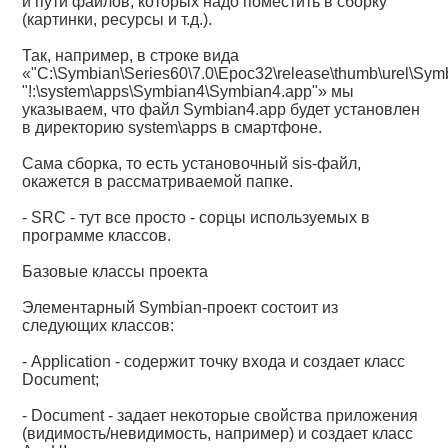
и пути файлов, которых надо поместить в сборку
(картинки, ресурсы и т.д.).
Так, например, в строке вида
«"C:\Symbian\Series60\7.0\Epoc32\release\thumb\urel\Sym
"!:\system\apps\Symbian4\Symbian4.app"» мы
указываем, что файл Symbian4.app будет установлен
в директорию system\apps в смартфоне.
Сама сборка, то есть установочный sis-файл,
окажется в рассматриваемой папке.
- SRC - тут все просто - сорцы используемых в
программе классов.
Базовые классы проекта
Элементарный Symbian-проект состоит из
следующих классов:
- Application - содержит точку входа и создает класс
Document;
- Document - задает некоторые свойства приложения
(видимость/невидимость, например) и создает класс