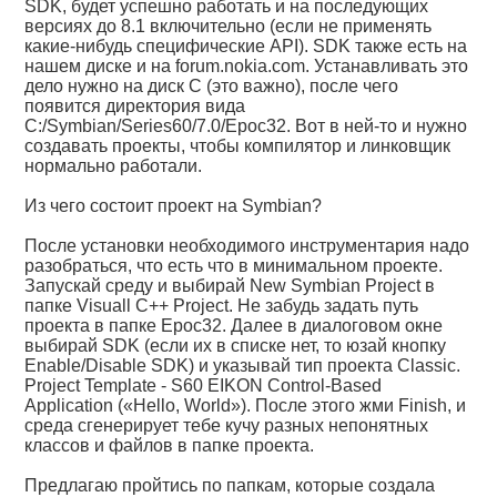
SDK, будет успешно работать и на последующих
версиях до 8.1 включительно (если не применять
какие-нибудь специфические API). SDK также есть на
нашем диске и на forum.nokia.com. Устанавливать это
дело нужно на диск С (это важно), после чего
появится директория вида
C:/Symbian/Series60/7.0/Epoc32. Вот в ней-то и нужно
создавать проекты, чтобы компилятор и линковщик
нормально работали.
Из чего состоит проект на Symbian?
После установки необходимого инструментария надо
разобраться, что есть что в минимальном проекте.
Запускай среду и выбирай New Symbian Project в
папке Visuall C++ Project. Не забудь задать путь
проекта в папке Epoc32. Далее в диалоговом окне
выбирай SDK (если их в списке нет, то юзай кнопку
Enable/Disable SDK) и указывай тип проекта Classic.
Project Template - S60 EIKON Control-Based
Application («Hello, World»). После этого жми Finish, и
среда сгенерирует тебе кучу разных непонятных
классов и файлов в папке проекта.
Предлагаю пройтись по папкам, которые создала