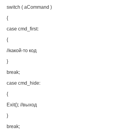
switch ( aCommand )
{
case cmd_first:
{
//какой-то код
}
break;
case cmd_hide:
{
Exit(); //выход
}
break;