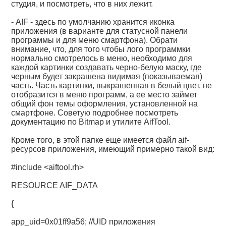
студия, и посмотреть, что в них лежит.
- AIF - здесь по умолчанию хранится иконка
приложения (в варианте для статусной панели
программы и для меню смартфона). Обрати
внимание, что, для того чтобы лого программки
нормально смотрелось в меню, необходимо для
каждой картинки создавать черно-белую маску, где
черным будет закрашена видимая (показываемая)
часть. Часть картинки, выкрашенная в белый цвет, не
отобразится в меню программ, а ее место займет
общий фон темы оформления, установленной на
смартфоне. Советую подробнее посмотреть
документацию по Bitmap и утилите AifTool.
Кроме того, в этой папке еще имеется файл aif-
ресурсов приложения, имеющий примерно такой вид:
#include <aiftool.rh>
RESOURCE AIF_DATA
{
app_uid=0x01ff9a56; //UID приложения