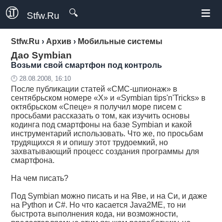
≡
🔍
Stfw.Ru
Stfw.Ru
›
Архив
›
Мобильные системы
Дао Symbian
Возьми свой смартфон под контроль
🕛 28.08.2008, 16:10
После публикации статей «СМС-шпионаж» в
сентябрьском номере «Х» и «Symbian tips'n'Tricks» в
октябрьском «Спеце» я получил море писем с
просьбами рассказать о том, как изучить основы
кодинга под смартфоны на базе Symbian и какой
инструментарий использовать. Что же, по просьбам
трудящихся я и опишу этот трудоемкий, но
захватывающий процесс создания программы для
смартфона.
На чем писать?
Под Symbian можно писать и на Яве, и на Си, и даже
на Python и C#. Но что касается Java2ME, то ни
быстрота выполнения кода, ни возможности,