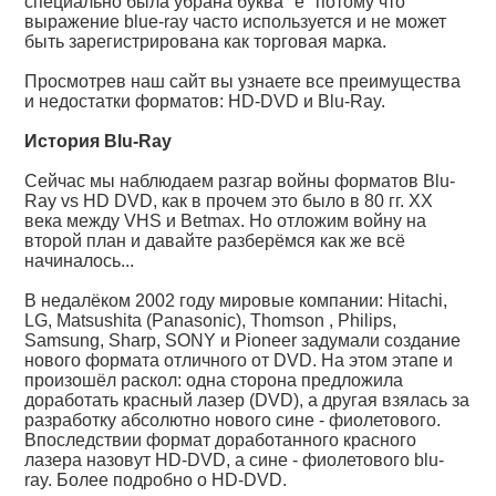
специально была убрана буква "е" потому что
выражение blue-ray часто используется и не может
быть зарегистрирована как торговая марка.
Просмотрев наш сайт вы узнаете все преимущества
и недостатки форматов: HD-DVD и Blu-Ray.
История Blu-Ray
Сейчас мы наблюдаем разгар войны форматов Blu-
Ray vs HD DVD, как в прочем это было в 80 гг. XX
века между VHS и Betmax. Но отложим войну на
второй план и давайте разберёмся как же всё
начиналось...
В недалёком 2002 году мировые компании: Hitachi,
LG, Matsushita (Panasonic), Thomson , Philips,
Samsung, Sharp, SONY и Pioneer задумали создание
нового формата отличного от DVD. На этом этапе и
произошёл раскол: одна сторона предложила
доработать красный лазер (DVD), а другая взялась за
разработку абсолютно нового сине - фиолетового.
Впоследствии формат доработанного красного
лазера назовут HD-DVD, а сине - фиолетового blu-
ray. Более подробно о HD-DVD.