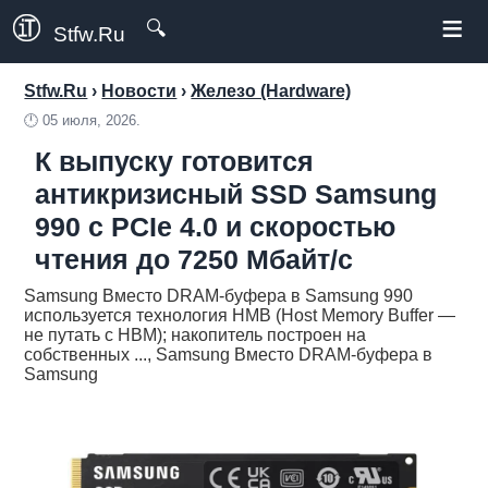
≡
🔍
Stfw.Ru
Stfw.Ru
›
Новости
›
Железо (Hardware)
🕛
05 июля, 2026.
К выпуску готовится
антикризисный SSD Samsung
990 с PCIe 4.0 и скоростью
чтения до 7250 Мбайт/с
Samsung Вместо DRAM-буфера в Samsung 990
используется технология HMB (Host Memory Buffer —
не путать с HBM); накопитель построен на
собственных ..., Samsung Вместо DRAM-буфера в
Samsung