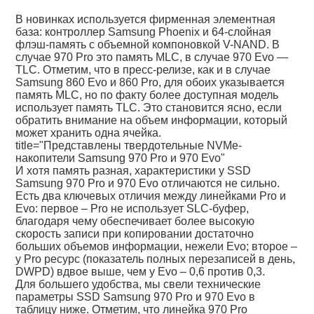
В новинках используется фирменная элементная
база: контроллер Samsung Phoenix и 64-слойная
флэш-память с объемной компоновкой V-NAND. В
случае 970 Pro это память MLC, в случае 970 Evo —
TLC. Отметим, что в пресс-релизе, как и в случае
Samsung 860 Evo и 860 Pro, для обоих указывается
память MLC, но по факту более доступная модель
использует память TLC. Это становится ясно, если
обратить внимание на объем информации, который
может хранить одна ячейка.
title="Представлены твердотельные NVMe-
накопители Samsung 970 Pro и 970 Evo"
И хотя память разная, характеристики у SSD
Samsung 970 Pro и 970 Evo отличаются не сильно.
Есть два ключевых отличия между линейками Pro и
Evo: первое – Pro не использует SLC-буфер,
благодаря чему обеспечивает более высокую
скорость записи при копировании достаточно
больших объемов информации, нежели Evo; второе –
у Pro ресурс (показатель полных перезаписей в день,
DWPD) вдвое выше, чем у Evo – 0,6 против 0,3.
Для большего удобства, мы свели технические
параметры SSD Samsung 970 Pro и 970 Evo в
таблицу ниже. Отметим, что линейка 970 Pro