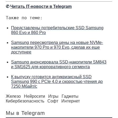
✆
Читать IT-новости в Telegram
Также по теме:
Представлены потребительские SSD Samsung
860 Evo и 860 Pro
Samsung пересмотрела цены на новые NVMe-
накопители 970 Pro и 970 Evo, сделав их еще
доступнее
Samsung анонсировала SSD-накопители SM843
и SM1625 для корпоративного сегмента
К выпуску готовится антикризисный SSD
Samsung 990 с PCIe 4.0 и скоростью чтения до
7250 Мбайт/с
Железо
Нейросети
Игры
Гаджеты
Кибербезопасность
Софт
Интернет
Мы в Telegram