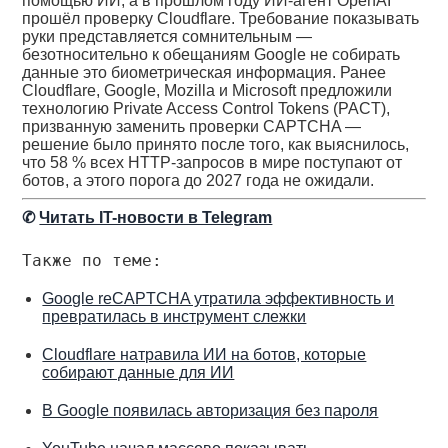
помощью ИИ, а в прошлом году ИИ-агент OpenAI
прошёл проверку Cloudflare. Требование показывать
руки представляется сомнительным —
безотносительно к обещаниям Google не собирать
данные это биометрическая информация. Ранее
Cloudflare, Google, Mozilla и Microsoft предложили
технологию Private Access Control Tokens (PACT),
призванную заменить проверки CAPTCHA —
решение было принято после того, как выяснилось,
что 58 % всех HTTP-запросов в мире поступают от
ботов, а этого порога до 2027 года не ожидали.
✆
Читать IT-новости в Telegram
Также по теме:
Google reCAPTCHA утратила эффективность и
превратилась в инструмент слежки
Cloudflare натравила ИИ на ботов, которые
собирают данные для ИИ
В Google появилась авторизация без пароля