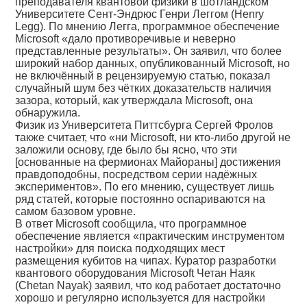
преподавателя квантовой физики в шотландском
Университете Сент-Эндрюс Генри Леггом (Henry
Legg). По мнению Легга, программное обеспечение
Microsoft «дало противоречивые и неверно
представленные результаты». Он заявил, что более
широкий набор данных, опубликованный Microsoft, но
не включённый в рецензируемую статью, показал
случайный шум без чётких доказательств наличия
зазора, который, как утверждала Microsoft, она
обнаружила.
Физик из Университета Питтсбурга Сергей Фролов
также считает, что «ни Microsoft, ни кто-либо другой не
заложили основу, где было бы ясно, что эти
[основанные на фермионах Майораны] достижения
правдоподобны, посредством серии надёжных
экспериментов». По его мнению, существует лишь
ряд статей, которые постоянно оспариваются на
самом базовом уровне.
В ответ Microsoft сообщила, что программное
обеспечение является «практическим инструментом
настройки» для поиска подходящих мест
размещения кубитов на чипах. Куратор разработки
квантового оборудования Microsoft Четан Наяк
(Chetan Nayak) заявил, что код работает достаточно
хорошо и регулярно используется для настройки