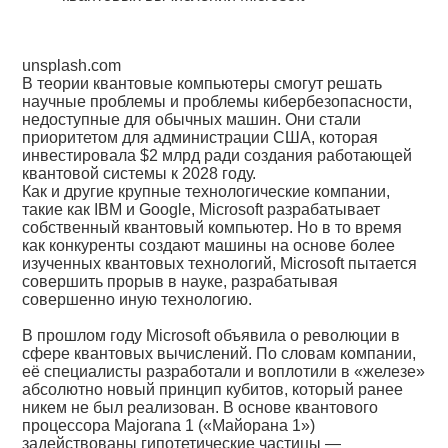
unsplash.com
В теории квантовые компьютеры смогут решать
научные проблемы и проблемы кибербезопасности,
недоступные для обычных машин. Они стали
приоритетом для администрации США, которая
инвестировала $2 млрд ради создания работающей
квантовой системы к 2028 году.
Как и другие крупные технологические компании,
такие как IBM и Google, Microsoft разрабатывает
собственный квантовый компьютер. Но в то время
как конкуренты создают машины на основе более
изученных квантовых технологий, Microsoft пытается
совершить прорыв в науке, разрабатывая
совершенно иную технологию.
В прошлом году Microsoft объявила о революции в
сфере квантовых вычислений. По словам компании,
её специалисты разработали и воплотили в «железе»
абсолютно новый принцип кубитов, который ранее
никем не был реализован. В основе квантового
процессора Majorana 1 («Майорана 1»)
задействованы гипотетические частицы —