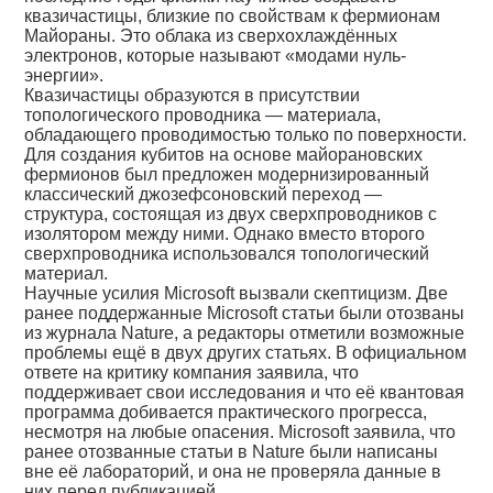
квазичастицы, близкие по свойствам к фермионам
Майораны. Это облака из сверхохлаждённых
электронов, которые называют «модами нуль-
энергии».
Квазичастицы образуются в присутствии
топологического проводника — материала,
обладающего проводимостью только по поверхности.
Для создания кубитов на основе майорановских
фермионов был предложен модернизированный
классический джозефсоновский переход —
структура, состоящая из двух сверхпроводников с
изолятором между ними. Однако вместо второго
сверхпроводника использовался топологический
материал.
Научные усилия Microsoft вызвали скептицизм. Две
ранее поддержанные Microsoft статьи были отозваны
из журнала Nature, а редакторы отметили возможные
проблемы ещё в двух других статьях. В официальном
ответе на критику компания заявила, что
поддерживает свои исследования и что её квантовая
программа добивается практического прогресса,
несмотря на любые опасения. Microsoft заявила, что
ранее отозванные статьи в Nature были написаны
вне её лабораторий, и она не проверяла данные в
них перед публикацией.