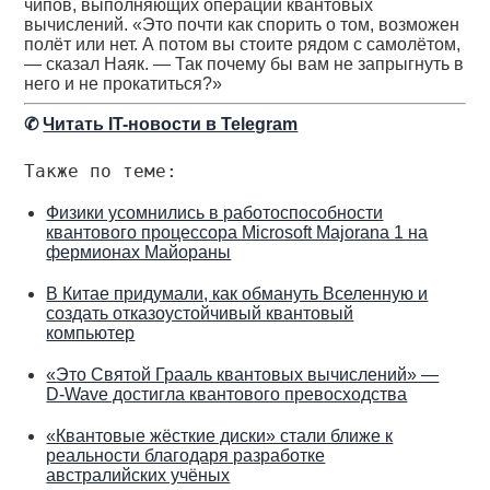
чипов, выполняющих операции квантовых
вычислений. «Это почти как спорить о том, возможен
полёт или нет. А потом вы стоите рядом с самолётом,
— сказал Наяк. — Так почему бы вам не запрыгнуть в
него и не прокатиться?»
✆
Читать IT-новости в Telegram
Также по теме:
Физики усомнились в работоспособности
квантового процессора Microsoft Majorana 1 на
фермионах Майораны
В Китае придумали, как обмануть Вселенную и
создать отказоустойчивый квантовый
компьютер
«Это Святой Грааль квантовых вычислений» —
D-Wave достигла квантового превосходства
«Квантовые жёсткие диски» стали ближе к
реальности благодаря разработке
австралийских учёных