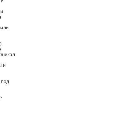
 и
 и
ы
были
).
я
озникал
ы и
 под
е