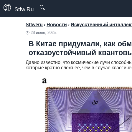
🔍
Stfw.Ru
Stfw.Ru
›
Новости
›
Искусственный интеллект
🕛
28 июня, 2025.
В Китае придумали, как об
отказоустойчивый квантов
Давно известно, что космические лучи способн
которые кратно сложнее, чем в случае классич