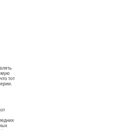
влять
рямую
что тот
терии.
 от
ледних
ьных