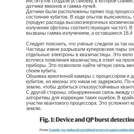
институтов создали установку, в которой совм
датчики мюонов и гамма-лучей.
Датчики были расположены прямо под процессор
состояние кубитов. В ходе опытов выяснилось,
(продукт распада высокоэнергичных космически
излучение (фотоны соответствующих частот). В
вызваны гамма-излучением, а оставшиеся 18,
Следует пояснить, что учёные следили за так на
Частицы извне разрывали куперовские пары эл
отдельные электроны в квазичастицы. Это вело 
всплеск появления квазичастиц в ответ на пр
приборы. Это позволило найти чёткую связь ме
сбоем кубита.
Обшивка криогенной камеры с процессором и д
кубитов, но мюоны это никак не задержало. По
землю, чтобы добиться отказоустойчивых квант
С другой стороны, обнаруженная связь между с
алгоритмы для коррекции таких ошибок. В край
участки квантового процессора. Это усложнит к
землю.