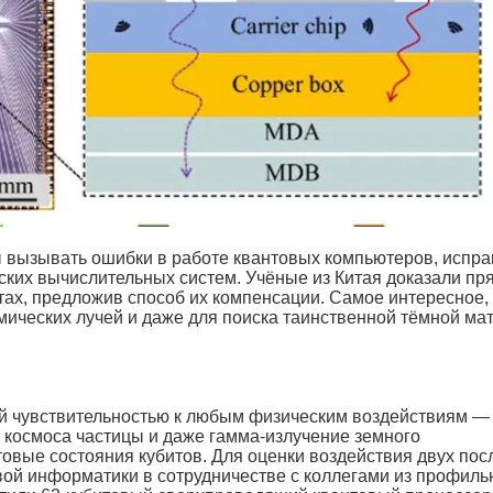
ы вызывать ошибки в работе квантовых компьютеров, испра
еских вычислительных систем. Учёные из Китая доказали п
тах, предложив способ их компенсации. Самое интересное, 
мических лучей и даже для поиска таинственной тёмной ма
й чувствительностью к любым физическим воздействиям —
 космоса частицы и даже гамма-излучение земного
овые состояния кубитов. Для оценки воздействия двух пос
вой информатики в сотрудничестве с коллегами из профил