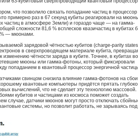
естили 63-кубитовый сверхпроводящий квантовый процессор
ом, что позволило связать попадание частиц в процессор
 что примерно раз в 67 секунд кубиты реагировали на мюон
х частиц в атмосфере Земли) и гораздо чаще — на гамма-
 общей сложности 81,6 % всплесков квазичастиц в кубитах 
4 % — мюонами.
зываемой зарядовой чётностью кубитов (charge-parity states
ектронов в сверхпроводящем материале кубита, превраща
к изменению чётности заряда в кубите. Точнее, в кубитах в
олетевшие мюоны или гамма-фотоны, который фиксировали
жду попаданием в квантовый процессор энергичной частиц
атчиками свинцом снизила влияние гамма-фотонов на сбои
-хорошему квантовые компьютеры придётся прятать глубоко
овых вычислений, что не сделает эту технологию массовой.
боями кубитов и частицами из космоса поможет создать
нем случае, датчики мюонов могут просто отключать сбойны
вантовые системы, но позволит работать, не зарываясь под