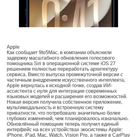
Apple
Как сообщает 9to5Mac, в компании объяснили
задержку масштабного обновления голосового
помощника Siri в операционной системе iOS 27
решением полностью переработать архитектуру
сервиса. Вместо выпуска промежуточной версии с
частичным внедрением искусственного интеллекта,
Apple вернулась к исходной точке, создав ИИ-
ассистента с нуля для интеграции современных
языковых моделей и расширения его возможностей.
Новая версия получила собственное приложение,
мультимодальность и встроенную систему
приватности, что потребовало значительно более
глубоких изменений, чем планировалось изначально.
Обновлённый помощник теперь получил единый
интерфейс на всех устройствах экосистемы Apple:
iPhone, iPad, Mac, Watch, Vision Pro, а также в CarPlay