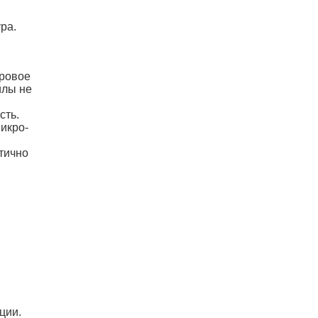
ра.
дровое
илы не
сть.
икро-
тично
ции.