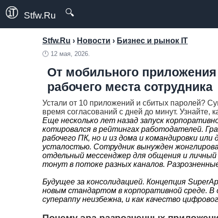
🔍
Stfw.Ru
Stfw.Ru
›
Новости
›
Бизнес и рынок IT
🕛
12 мая, 2026.
От мобильного приложения
рабочего места сотрудника
Устали от 10 приложений и сбитых паролей? Су
время согласований с дней до минут. Узнайте, к
Еще несколько лет назад запуск корпоративн
котировался в рейтингах работодателей. Гра
рабочего ПК, но и из дома и командировки или
усталостью. Сотрудник вынужден жонглироват
отдельный мессенджер для общения и личный
тонут в потоке разных каналов. Разрозненн
Будущее за консолидацией. Концепция SuperA
новым стандартом в корпоративной среде. В 
супераппу неизбежна, и как качество цифрово
Почему эра разрозненных приложени