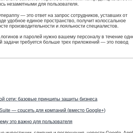
ясь незаметными для пользователя.
пераппу — это ответ на запрос сотрудников, уставших от
нде удобное единое пространство, получит колоссальное
сте производительности и лояльности специалистов.
о логинов и паролей нужно вашему персоналу в течение одн
ой задачи требуется больше трех приложений — это повод
й сети: базовые принципы защиты бизнеса
 Suite — соцсеть для компаний (вместо Google+)
ему это важно для пользователя
ые инвестиции, слияния и поглощения, новости Google, Appl