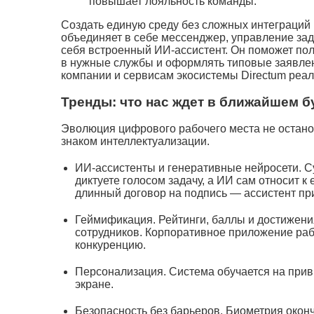
повышает лояльность команды.
Создать единую среду без сложных интеграций 
объединяет в себе мессенджер, управление за
себя встроенный ИИ-ассистент. Он поможет по
в нужные службы и оформлять типовые заявлен
компании и сервисам экосистемы Directum реа
Тренды: что нас ждет в ближайшем 
Эволюция цифрового рабочего места не остано
знаком интеллектуализации.
ИИ-ассистенты и генеративные нейросети. С
диктуете голосом задачу, а ИИ сам относит к
длинный договор на подпись — ассистент пр
Геймификация. Рейтинги, баллы и достижени
сотрудников. Корпоративное приложение раб
конкуренцию.
Персонализация. Система обучается на прив
экране.
Безопасность без барьеров. Биометрия окон