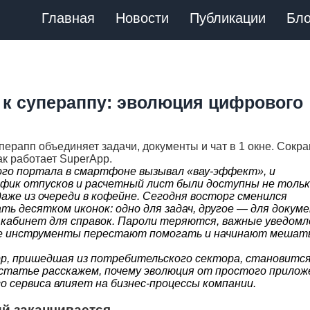
Главная
Новости
Публикации
Бло
 к супераппу: эволюция цифрового
перапп объединяет задачи, документы и чат в 1 окне. Сокр
ак работает SuperApp.
ого портала в смартфоне вызывал «вау-эффект», и
фик отпусков и расчетный лист были доступны не тольк
 даже из очереди в кофейне. Сегодня восторг сменился
ь десятком иконок: одно для задач, другое — для докуме
 кабинет для справок. Пароли теряются, важные уведомл
ые инструменты перестают помогать и начинают мешат
pp, пришедшая из потребительского сектора, становитс
статье расскажем, почему эволюция от простого прилож
го сервиса влияет на бизнес-процессы компании.
й заканчивается