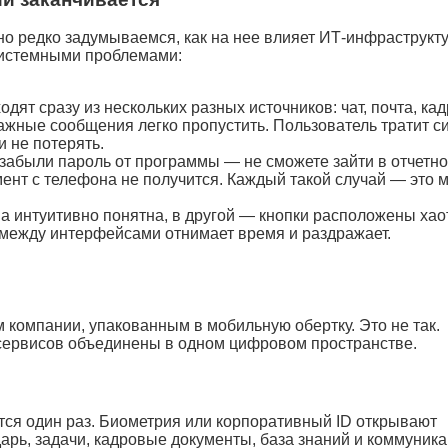
но редко задумываемся, как на нее влияет ИТ-инфраструкту
системными проблемами:
т сразу из нескольких разных источников: чат, почта, ка
важные сообщения легко пропустить. Пользователь тратит с
и не потерять.
 забыли пароль от программы — не сможете зайти в отчетно
ент с телефона не получится. Каждый такой случай — это м
а интуитивно понятна, в другой — кнопки расположены хао
 между интерфейсами отнимает время и раздражает.
 компании, упакованным в мобильную обертку. Это не так.
 сервисов объединены в одном цифровом пространстве.
тся один раз. Биометрия или корпоративный ID открывают
дарь, задачи, кадровые документы, база знаний и коммуника