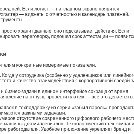
еред ней. Если логист — на главном экране появятся
ухгалтер — виджеты с отчетностью и календарь платежей.
струменты.
 просто хранит данные, оно подсказывает действия. Если
нировать переговорку, подошел срок аттестации — появитс
ики
ителям конкретные измеримые показатели.
 Когда у сотрудника (особенно у удаленщиков или линейног
астота и качество взаимодействия с корпоративной средой 
 и бизнес-задачи в едином интерфейсе сокращают время
заявление на отпуск, провести платеж — все это делается в
аявок в техподдержку из серии «забыл пароль» пропадают.
анимаются важными задачами.
зумеров отсутствие современного цифрового рабочего мес
офе-машины для миллениалов. Технологический стек компан
е работодателя. Удобное приложение укрепляет бренд и