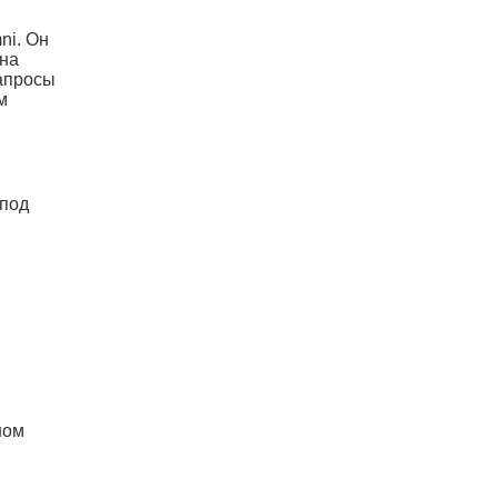
ni. Он
 на
апросы
м
 под
ном