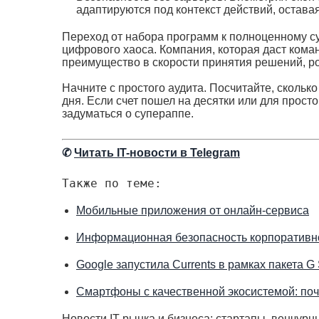
адаптируются под контекст действий, остава
Переход от набора программ к полноценному су
цифрового хаоса. Компания, которая даст кома
преимущество в скорости принятия решений, ро
Начните с простого аудита. Посчитайте, скольк
дня. Если счет пошел на десятки или для прост
задуматься о супераппе.
✆
Читать IT-новости в Telegram
Также по теме:
Мобильные приложения от онлайн-сервиса
Информационная безопасность корпоративно
Google запустила Currents в рамках пакета G
Смартфоны с качественной экосистемой: поч
Новости IT-рынка и бизнеса: стартапы, венчурн