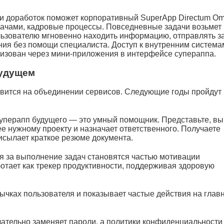
и доработок поможет корпоративный SuperApp Directum Om
дачами, кадровые процессы. Повседневные задачи возьмет
льзователю мгновенно находить информацию, отправлять з
ия без помощи специалиста. Доступ к внутренним система
лизован через мини-приложения в интерфейсе супераппа.
будущем
вится на объединении сервисов. Следующие годы пройдут
уперапп будущего — это умный помощник. Представьте, вы
 ее нужному проекту и назначает ответственного. Получаете
исылает краткое резюме документа.
я за выполнение задач становятся частью мотивации
отает как трекер продуктивности, поддерживая здоровую
ычках пользователя и показывает частые действия на глав
чательно заменяет пароли, а политики конфиденциальности