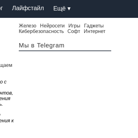
г
Лайфстайл
Ещё ▾
Железо
Нейросети
Игры
Гаджеты
Кибербезопасность
Софт
Интернет
Мы в Telegram
ащаем
о с
нтов,
ения
ь.
я
ения к