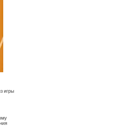
з игры
ому
ения