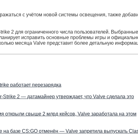
ражаться с учётом новой системы освещения, также добав
Strike 2 для ограниченного числа пользователей. Выбранны
 планирует исправить основные проблемы игры и официальн
колько месяца Valve представит более детальную информа
Strike работает перезарядка
Strike 2 — датамайнер утверждает, что Valve сделала это
емя открыли свыше 2 млрд кейсов, Valve заработала на этом
ke на базе CS:GO отменён — Valve запретила выпускать Clas