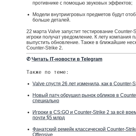
противнике с помощью звуковых эффектов;
Модели внутриигровых предметов будут отоб
больше деталей.
22 марта Valve запустит тестирование Counter-
игроки получат уведомление. К лету компания
выпустить обновление. Также в ближайшие нес
Counter-Strike 2.
✆
Читать IT-новости в Telegram
Также по теме:
Valve спустя 26 лет изменила, как в Counter-
Новый патч обрушил рынок обликов в Counter-
специально
Игроки в CS:GO и Counter-Strike 2 за всё вр
почти $5 млрд
Фанатский ремейк классической Counter-Stri
Offensive