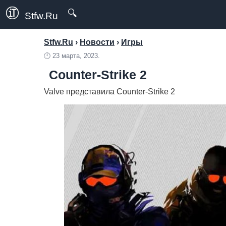
🔍
Stfw.Ru
Stfw.Ru
›
Новости
›
Игры
🕛
23 марта, 2023.
Counter-Strike 2
Valve представила Counter-Strike 2