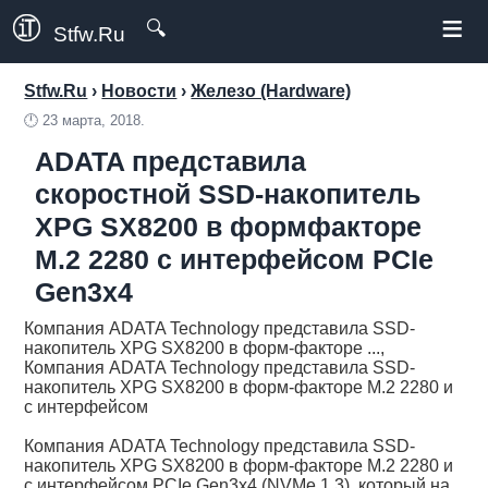
≡
🔍
Stfw.Ru
Stfw.Ru
›
Новости
›
Железо (Hardware)
🕛
23 марта, 2018.
ADATA представила
скоростной SSD-накопитель
XPG SX8200 в формфакторе
M.2 2280 с интерфейсом PCIe
Gen3x4
Компания ADATA Technology представила SSD-
накопитель XPG SX8200 в форм-факторе ...,
Компания ADATA Technology представила SSD-
накопитель XPG SX8200 в форм-факторе M.2 2280 и
с интерфейсом
Компания ADATA Technology представила SSD-
накопитель XPG SX8200 в форм-факторе M.2 2280 и
с интерфейсом PCIe Gen3x4 (NVMe 1.3), который на