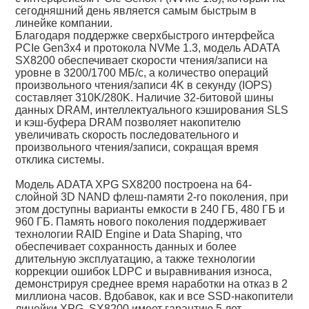
сегодняшний день является самым быстрым в
линейке компании.
Благодаря поддержке сверхбыстрого интерфейса
PCIe Gen3x4 и протокола NVMe 1.3, модель ADATA
SX8200 обеспечивает скорости чтения/записи на
уровне в 3200/1700 МБ/с, а количество операций
произвольного чтения/записи 4K в секунду (IOPS)
составляет 310K/280K. Наличие 32-битовой шины
данных DRAM, интеллектуального кэширования SLS
и кэш-буфера DRAM позволяет накопителю
увеличивать скорость последовательного и
произвольного чтения/записи, сокращая время
отклика системы.
Модель ADATA XPG SX8200 построена на 64-
слойной 3D NAND флеш-памяти 2-го поколения, при
этом доступны варианты емкости в 240 ГБ, 480 ГБ и
960 ГБ. Память нового поколения поддерживает
технологии RAID Engine и Data Shaping, что
обеспечивает сохранность данных и более
длительную эксплуатацию, а также технологии
коррекции ошибок LDPC и выравнивания износа,
демонстрируя среднее время наработки на отказ в 2
миллиона часов. Вдобавок, как и все SSD-накопители
линейки XPG, SX8200 имеет гарантию 5 лет.