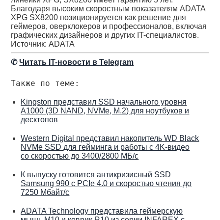
Благодаря высоким скоростным показателям ADATA
XPG SX8200 позиционируется как решение для
геймеров, оверклокеров и профессионалов, включая
графических дизайнеров и других IT-специалистов.
Источник: ADATA
✆
Читать IT-новости в Telegram
Также по теме:
Kingston представил SSD начального уровня
A1000 (3D NAND, NVMe, M.2) для ноутбуков и
десктопов
Western Digital представил накопитель WD Black
NVMe SSD для гейминга и работы с 4K-видео
со скоростью до 3400/2800 МБ/с
К выпуску готовится антикризисный SSD
Samsung 990 с PCIe 4.0 и скоростью чтения до
7250 Мбайт/с
ADATA Technology представила геймерскую
мышь M10 и коврик R10 из серии INFAREX с