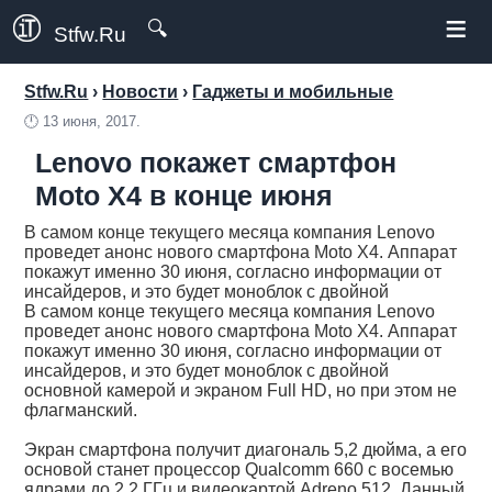
≡
🔍
Stfw.Ru
Stfw.Ru
›
Новости
›
Гаджеты и мобильные
🕛
13 июня, 2017.
Lenovo покажет смартфон
Moto X4 в конце июня
В самом конце текущего месяца компания Lenovo
проведет анонс нового смартфона Moto X4. Аппарат
покажут именно 30 июня, согласно информации от
инсайдеров, и это будет моноблок с двойной
В самом конце текущего месяца компания Lenovo
проведет анонс нового смартфона Moto X4. Аппарат
покажут именно 30 июня, согласно информации от
инсайдеров, и это будет моноблок с двойной
основной камерой и экраном Full HD, но при этом не
флагманский.
Экран смартфона получит диагональ 5,2 дюйма, а его
основой станет процессор Qualcomm 660 с восемью
ядрами до 2,2 ГГц и видеокартой Adreno 512. Данный