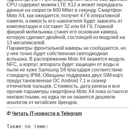
CPU содержит можем LTE X12 и может передавать
данные на скорости 600 Мбит в секунду. Смартфон
Moto X4, как ожидается, получит 4 Гб оперативной
памяти, а емкость его накопителя будет зависеть от
комплектации и составит 32 или 64 Гб. Главной
фишкой мобильника станет его основная камера,
которую сделают двойной, состоящей из модулей на
13 мегапикселей.
Параметры фронтальной камеры не сообщаются, но
у нее точно будет собственная светодиодная
вспышка. В распоряжении Moto X4 окажется модуль
NFC, а корпус аппарата будет защищен от воды и
пыли не хуже Samsung S8 благодаря соответствию
стандарту IP68. Обещаны поддержка двух SIM-карт,
предустановленная ОС Android 7.1 и сканер
отпечатков пальцев. Стоимость, дата релиза и все
прочие параметры смартфона Moto X4 пока остаются
неизвестными, но едва ли он окажется дешевле
аналогов от китайских брендов.
✆
Читать IT-новости в Telegram
Также по теме: