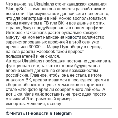
Что важно, за Ukrainians стоит канадская компания
StartupSoft — именно она является разработчиком
всей сети. Преимуществом данной сети является то,
что для регистрации в ней можно воспользоваться
своим аккаунтом в FB или ВК, и все данные с этих
страниц будут продублированы в новом профиле.
Интерес к Ukrainians растет буквально каждую
минуту: на момент написания
новости
количество
зарегистрированных профилей в этой сети уже
превысило 30000 — Марку Цукербергу в период
начала работы Facebook такой прирост
пользователей и не снился.
Авторы Ukrainians пообещали постоянно допиливать
функционал сети, так что в скором будущем она
вполне может догнать по своим возможностям
российские. Главное, чтобы она не стала в итоге
аналогом ВК, превратившимся в последнее время в
сборник абсолютно тупых мемасиков и картинок в
стиле «это фото вряд ли соберет много лайков». А
вот Ukrainians лайк поставить не грех: идея просто
отличная! Это грамотный пример
импортозамещения, к слову.
✆
Читать IT-новости в Telegram