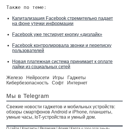
Также по теме:
Капитализация Facebook стремительно падает
на фоне утечки информации
Facebook уже тестирует кнопку «дизлайк»
Facebook контролировала звонки и переписку
пользователей
Новая платежная система принимает к оплате
лайки из социальных сетей
Железо
Нейросети
Игры
Гаджеты
Кибербезопасность
Софт
Интернет
Мы в Telegram
Свежие новости гаджетов и мобильных устройств:
обзоры смартфонов Android и iPhone, планшеты,
умные часы, IoT-устройства и умный дом.
О сайте
|
Контакты
|
Редакция
|
Архив
|
Карта
© 2004-2026 Stfw.Ru