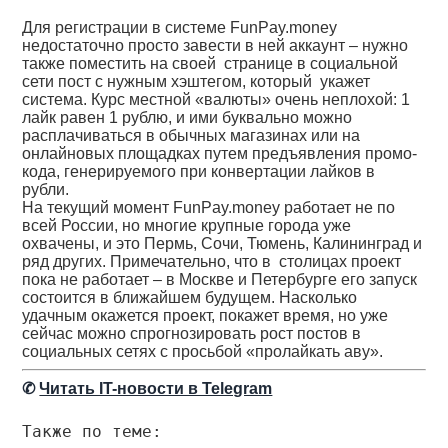
Для регистрации в системе FunPay.money
недостаточно просто завести в ней аккаунт – нужно
также поместить на своей странице в социальной
сети пост с нужным хэштегом, который укажет
система. Курс местной «валюты» очень неплохой: 1
лайк равен 1 рублю, и ими буквально можно
расплачиваться в обычных магазинах или на
онлайновых площадках путем предъявления промо-
кода, генерируемого при конвертации лайков в
рубли.
На текущий момент FunPay.money работает не по
всей России, но многие крупные города уже
охвачены, и это Пермь, Сочи, Тюмень, Калининград и
ряд других. Примечательно, что в столицах проект
пока не работает – в Москве и Петербурге его запуск
состоится в ближайшем будущем. Насколько
удачным окажется проект, покажет время, но уже
сейчас можно спрогнозировать рост постов в
социальных сетях с просьбой «пролайкать аву».
✆
Читать IT-новости в Telegram
Также по теме: