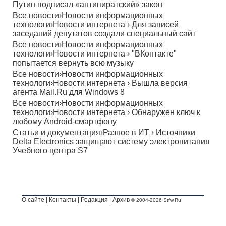
Путин подписал «антипиратский» закон
Все новости
›
Новости информационных
технологи
›
Новости интернета
›
Для записей
заседаний депутатов создали специальный сайт
Все новости
›
Новости информационных
технологи
›
Новости интернета
›
"ВКонтакте"
попытается вернуть всю музыку
Все новости
›
Новости информационных
технологи
›
Новости интернета
›
Вышла версия
агента Mail.Ru для Windows 8
Все новости
›
Новости информационных
технологи
›
Новости интернета
›
Обнаружен ключ к
любому Android-смартфону
Статьи и документация
›
Разное в ИТ
›
Источники
Delta Electronics защищают систему электропитания
Учебного центра S7
О сайте
|
Контакты
|
Редакция
|
Архив
© 2004-2026 Stfw.Ru