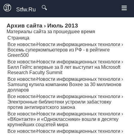
≡
🔍
Stfw.Ru
Архив сайта
›
Июль 2013
Материалы сайта за прошедшее время
Страница
Все новости
›
Новости информационных технологи
›
Восемь суперкомпьютеров из РФ - в рейтинге
Green500
Все новости
›
Новости информационных технологи
›
Билл Гейтс впервые за 8 лет выступит на Microsoft
Research Faculty Summit
Все новости
›
Новости информационных технологи
›
Samsung купила компанию Boxee за 30 миллионов
долларов
Все новости
›
Новости информационных технологи
›
Электронные библиотеки устроили забастовку
против антипиратского закона
Все новости
›
Новости информационных технологи
›
«ВКонтакте» и «Одноклассники» вошли в десятку
крупнейших соцсетей мира
Все новости
›
Новости информационных технологи
›