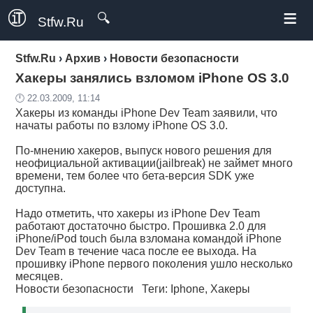
≡
🔍
Stfw.Ru
Stfw.Ru
›
Архив
›
Новости безопасности
Хакеры занялись взломом iPhone OS 3.0
🕛 22.03.2009, 11:14
Хакеры из команды iPhone Dev Team заявили, что
начаты работы по взлому iPhone OS 3.0.
По-мнению хакеров, выпуск нового решения для
неофициальной активации(jailbreak) не займет много
времени, тем более что бета-версия SDK уже
доступна.
Надо отметить, что хакеры из iPhone Dev Team
работают достаточно быстро. Прошивка 2.0 для
iPhone/iPod touch была взломана командой iPhone
Dev Team в течение часа после ее выхода. На
прошивку iPhone первого поколения ушло несколько
месяцев.
Новости безопасности
Теги:
Iphone
,
Хакеры