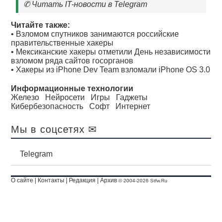
✆
Читать IT-новости в Telegram
Читайте также:
•
Взломом спутников занимаются российские
правительственные хакеры
•
Мексиканские хакеры отметили День независимости
взломом ряда сайтов госорганов
•
Хакеры из iPhone Dev Team взломали iPhone OS 3.0
Информационные технологии
Железо
Нейросети
Игры
Гаджеты
Кибербезопасность
Софт
Интернет
Мы в соцсетях ✉
Telegram
О сайте
|
Контакты
|
Редакция
|
Архив
© 2004-2026 Stfw.Ru