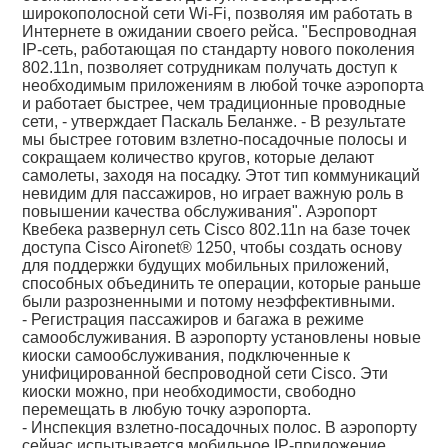
широкополосной сети Wi-Fi, позволяя им работать в
Интернете в ожидании своего рейса. "Беспроводная
IP-сеть, работающая по стандарту нового поколения
802.11n, позволяет сотрудникам получать доступ к
необходимым приложениям в любой точке аэропорта
и работает быстрее, чем традиционные проводные
сети, - утверждает Паскаль Беланже. - В результате
мы быстрее готовим взлетно-посадочные полосы и
сокращаем количество кругов, которые делают
самолеты, заходя на посадку. Этот тип коммуникаций
невидим для пассажиров, но играет важную роль в
повышении качества обслуживания". Аэропорт
Квебека развернул сеть Cisco 802.11n на базе точек
доступа Cisco Aironet® 1250, чтобы создать основу
для поддержки будущих мобильных приложений,
способных объединить те операции, которые раньше
были разрозненными и потому неэффективными.
- Регистрация пассажиров и багажа в режиме
самообслуживания. В аэропорту установлены новые
киоски самообслуживания, подключенные к
унифицированной беспроводной сети Cisco. Эти
киоски можно, при необходимости, свободно
перемещать в любую точку аэропорта.
- Инспекция взлетно-посадочных полос. В аэропорту
сейчас испытывается мобильное IP-приложение,