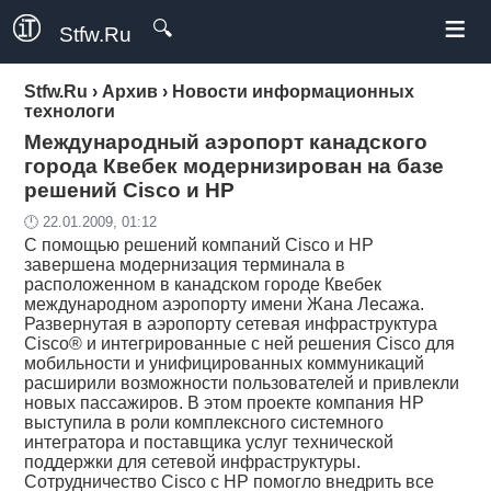
≡
🔍
Stfw.Ru
Stfw.Ru
›
Архив
›
Новости информационных
технологи
Международный аэропорт канадского
города Квебек модернизирован на базе
решений Cisco и HP
🕛 22.01.2009, 01:12
С помощью решений компаний Cisco и HP
завершена модернизация терминала в
расположенном в канадском городе Квебек
международном аэропорту имени Жана Лесажа.
Развернутая в аэропорту сетевая инфраструктура
Cisco® и интегрированные с ней решения Cisco для
мобильности и унифицированных коммуникаций
расширили возможности пользователей и привлекли
новых пассажиров. В этом проекте компания HP
выступила в роли комплексного системного
интегратора и поставщика услуг технической
поддержки для сетевой инфраструктуры.
Сотрудничество Cisco с HP помогло внедрить все