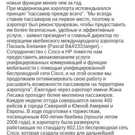
новые функции менее чем за год.
При модернизации аэропорта исповедывался
принцип "пассажир прежде всего". "Мы всегда
ставим пассажиров на первое место, поэтому и
аэропорт был реконструирован, чтобы предоставить
им более безопасные, удобные и эффективные
услуги, - заявил президент и главный директор по
операциям квебекского международного аэропорта
Паскаль Беланже (Pascal B&#233;langer). -
Сотрудничество с Cisco и HP помогло нам
предоставить авиакомпаниям услуги
унифицированных коммуникаций и функции
мобильности с помощью унифицированной
беспроводной сети Cisco, и на этой основе мы
продолжаем оптимизировать свою работу и
расширять возможности пассажиров на территории
аэропорта". Ежегодно через аэропорт имени Жана
Лесажа проходит более миллиона пассажиров.
Каждую неделю оттуда совершается около 400
рейсов в города Северной и Южной Америки и
Европы. В ходе подготовки к торжествам,
посвященным 400-летию Квебека (прошли летом
2008 года), в аэропорту была развернута
работающая по стандарту 802.11n беспроводная сеть
Cisco, которая создала основу для дальнейшей