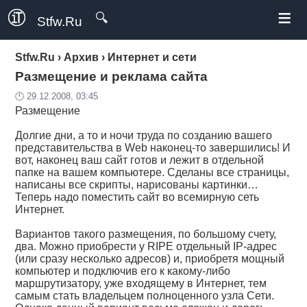
≡
🔍
Stfw.Ru
Stfw.Ru
›
Архив
›
Интернет и сети
Размещение и реклама сайта
🕛 29.12.2008, 03:45
Размещение
Долгие дни, а то и ночи труда по созданию вашего
представительства в Web наконец-то завершились! И
вот, наконец ваш сайт готов и лежит в отдельной
папке на вашем компьютере. Сделаны все страницы,
написаны все скрипты, нарисованы картинки…
Теперь надо поместить сайт во всемирную сеть
Интернет.
Вариантов такого размещения, по большому счету,
два. Можно приобрести у RIPE отдельный IP-адрес
(или сразу несколько адресов) и, приобретя мощный
компьютер и подключив его к какому-либо
маршрутизатору, уже входящему в Интернет, тем
самым стать владельцем полноценного узла Сети.