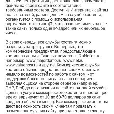
дальнейшего развития достаточно лишь размещать
файлы на своем сайте в соответствии с
требованиями хостера. Доступ из Интернета к сайтам
пользователей, размещенным на службе хостинга,
организуется с помощью использования
виртуального хостинга[3], что позволяет иметь на все
такие сайты только один IP-адрес или их небольшое
число.
В свою очередь, все службы хостинга можно
разделить на три группы. Во-первых, это
коммерческие предприятия, предоставляющие
хостинг за деньги. Таковых немало - в RuNet'е это,
например, www.majordomo.ru, www.net.ru,
www.valuehost.ru и другие. Коммерческие службы
хостинга обычно предоставляют своим клиентам
немало возможностей по работе с сайтом, - от
поддержки большого числа языков сценариев,
выполняющихся на стороне сервера (например,
PHP, Perl) до организации на сайте почтовой службы.
Цены на услуги коммерческого хостинга в настоящее
время варьируют от 10 до 60-70 долларов за сайт
среднего обьема в месяц. Все коммерческие хостеры
дают возможность своим клиентам привязать к
размещенному у них сайту принадлежащее клиенту