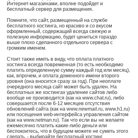
Интернет-магазинами, вполне подойдет и
бесплатный сервер для размещения.
Помните, что сайт, размещенный на службе
бесплатного хостинга, но красиво и со вкусом
оформленный, содержащий всегда свежую и
полезную информацию, будет цениться гораздо
выше плохо сделанного отдельного сервера с
громким именем.
Стоит также иметь в виду, что оплата платного
хостинга всегда повременная (то есть необходимо
платить определенную сумму каждый год или месяц),
как, впрочем, и оплата доменного имени второго
уровня (она вносится сразу за год). При неоплате
очередного месяца сайт может быть удален. На
бесплатных же хостингах удаление сайтов либо
вообще не производится (как на www.chat.ru), либо
совершается после 6-12 месяцев отсутствия
обновлений сайта (как на www.newmail.ru, www.h1.ru)
или посещения web-интерфейса управления сайтом
(как на www.netman.ru). Так что если вы не желаете
ежемесячно платить какие-либо деньги или
беспокоитесь, что в будущем можете не суметь этого
сделать, - выбирайте бесплатный хостинг.