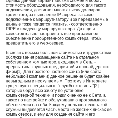
Однако данный вариант весьма сложен и дорог:
стоимость оборудования, необходимого для такого
подключения, достигает многих тысяч долларов,
кроме того, за выделение IP-адреса, за само
подключение к маршрутизатору и за передаваемые
данные тоже придется платить, - соответственно
RIPE и владельцу маршрутизатора. Да еще и
самостоятельно настраивать все программное
обеспечение приобретенного компьютера, чтобы
превратить его в web-сервер.
В связи с весьма большой стоимостью и трудностями
обслуживания размещение сайта на отдельном
собственном компьютере, входящем в Сеть, -
прерогатива крупных предприятий и провайдерских
фирм[1]. Для простого частного сайта (или сайта
небольшой компании) данное решение будет крайне
невыгодным и неокупаемым. Поэтому в Интернете
существуют специальные "службы хостинга"[2],
которые берут всю заботу по установке
компьютерной техники и подключению ее к Сети, а
также по настройке и обслуживанию программного
обеспечения на себя. Каждому пользователю такой
службы выделяется часть места на жестких дисках ее
компьютеров, и ему для создания сайта и его