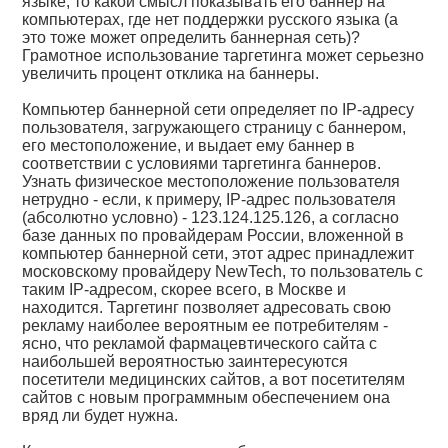
языке, то какой смысл показывать его баннер на
компьютерах, где нет поддержки русского языка (а
это тоже может определить баннерная сеть)?
Грамотное использование таргетинга может серьезно
увеличить процент отклика на баннеры.
Компьютер баннерной сети определяет по IP-адресу
пользователя, загружающего страницу с баннером,
его местоположение, и выдает ему баннер в
соответствии с условиями таргетинга баннеров.
Узнать физическое местоположение пользователя
нетрудно - если, к примеру, IP-адрес пользователя
(абсолютно условно) - 123.124.125.126, а согласно
базе данных по провайдерам России, вложенной в
компьютер баннерной сети, этот адрес принадлежит
московскому провайдеру NewTech, то пользователь с
таким IP-адресом, скорее всего, в Москве и
находится. Таргетинг позволяет адресовать свою
рекламу наиболее вероятным ее потребителям -
ясно, что рекламой фармацевтического сайта с
наибольшей вероятностью заинтересуются
посетители медицинских сайтов, а вот посетителям
сайтов с новым программным обеспечением она
вряд ли будет нужна.