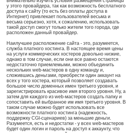
внимательно изучить условия размещения страницы
у этого провайдера, так как возможность бесплатного
доступа к сайту (то есть без оплаты доступа в
Интернет) привлекает пользователей весьма и
весьма серьезно, хотя, к сожалению, использовать
такой доступ смогут только жители того города, где
расположен данный провайдер.
Наилучшее расположение сайта - это, разумеется,
служба платного хостинга. В настоящее время цены
на услуги коммерческих хостеров довольно низкие,
однако в том случае, если они все равно остаются
недостаточно приемлемыми, можно объединить
нескольких web-мастеров в одну команду и,
сложившись деньгами, приобрести один аккаунт на
всех у того хостера, который позволяет создавать
большое число доменных имен третьего уровня, и
зарегистрировать красивое имя второго уровня. Ну, а
затем для каждого из web-мастеров создать папку и
сопоставить ей выбранное им имя третьего уровня. В
таком случае можно будет использовать все
возможности платного хостинга (надежность,
поддержку CGI-сценариев) за меньшие деньги.
Разумеется, есть и недостатки - у всех web-мастеров
будет один логин и пароль на доступ к аккаунту, что