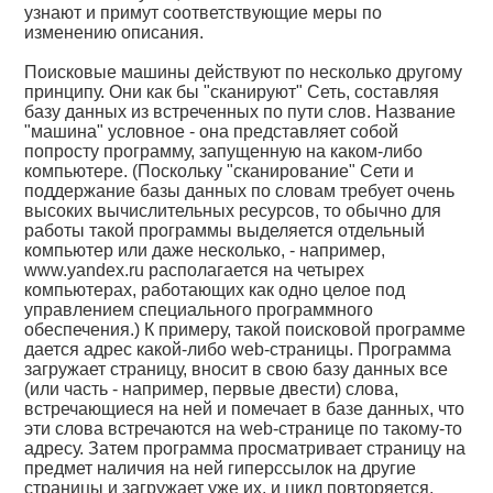
узнают и примут соответствующие меры по
изменению описания.
Поисковые машины действуют по несколько другому
принципу. Они как бы "сканируют" Сеть, составляя
базу данных из встреченных по пути слов. Название
"машина" условное - она представляет собой
попросту программу, запущенную на каком-либо
компьютере. (Поскольку "сканирование" Сети и
поддержание базы данных по словам требует очень
высоких вычислительных ресурсов, то обычно для
работы такой программы выделяется отдельный
компьютер или даже несколько, - например,
www.yandex.ru располагается на четырех
компьютерах, работающих как одно целое под
управлением специального программного
обеспечения.) К примеру, такой поисковой программе
дается адрес какой-либо web-страницы. Программа
загружает страницу, вносит в свою базу данных все
(или часть - например, первые двести) слова,
встречающиеся на ней и помечает в базе данных, что
эти слова встречаются на web-странице по такому-то
адресу. Затем программа просматривает страницу на
предмет наличия на ней гиперссылок на другие
страницы и загружает уже их, и цикл повторяется.