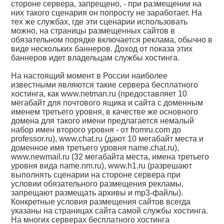
стороне сервера, запрещено, - при размещении на
них такого сценария он попросту не заработает. На
тех же службах, где эти сценарии использовать
можно, на страницы размещенных сайтов в
обязательном порядке включается реклама, обычно в
виде нескольких баннеров. Доход от показа этих
баннеров идет владельцам службы хостинга.
На настоящий момент в России наиболее
известными являются такие сервера бесплатного
хостинга, как www.netman.ru (предоставляет 10
мегабайт для почтового ящика и сайта с доменным
именем третьего уровня, в качестве же основного
домена для такого имени предлагается немалый
набор имен второго уровня - от fromru.com до
professor.ru), www.chat.ru (дают 10 мегабайт места и
доменное имя третьего уровня name.chat.ru),
www.newmail.ru (32 мегабайта места, имена третьего
уровня вида name.nm.ru), www.h1.ru (разрешают
выполнять сценарии на стороне сервера при
условии обязательного размещения рекламы,
запрещают размещать архивы и mp3-файлы).
Конкретные условия размещения сайтов всегда
указаны на страницах сайта самой службы хостинга.
На многих серверах бесплатного хостинга