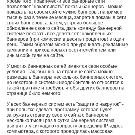
Кроме того, практически все банерные сети
позволяют "накапливать" показы баннеров - можно
показать на своем сайте чужие баннеры, например,
тысячу раз в течение месяца, запретив показы в сети
своих баннеров, а затем, устроив большое
обновление своего сайта, дать команду баннерной
системе показать все девятьсот "накопленных"
баннеров (при комиссии в десять процентов) в один
день. Таким образом можно приурочивать рекламные
кампании и приход новых посетителей к тем или
иным событиям на сайте.
У многих баннерных сетей имеются свои особые
условия. Так, обычно на странице сайта можно
размещать баннеры нескольких баннерных систем,
но некоторые системы неодобрительно относятся к
такой практике и требуют, чтобы других баннеров на
странице было немного.
У всех баннерных систем есть "защита о накруток" -
при попытке сделать программу, которая будет
загружать страницу своего сайта с баннером
несколько тысяч раз в сутки баннерная система
выявит эту ситуацию (попросту определив IP-адрес
компьютера, с которого проводилась массовая