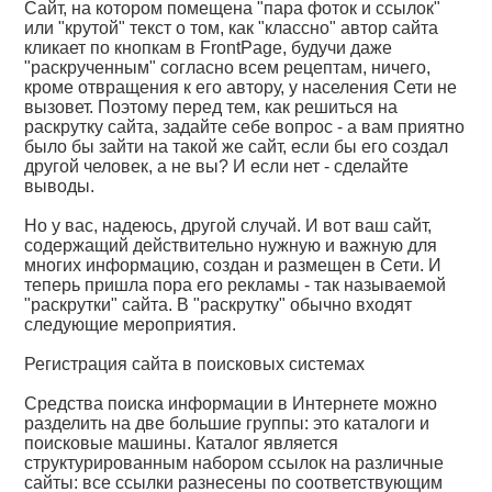
Сайт, на котором помещена "пара фоток и ссылок"
или "крутой" текст о том, как "классно" автор сайта
кликает по кнопкам в FrontPage, будучи даже
"раскрученным" согласно всем рецептам, ничего,
кроме отвращения к его автору, у населения Сети не
вызовет. Поэтому перед тем, как решиться на
раскрутку сайта, задайте себе вопрос - а вам приятно
было бы зайти на такой же сайт, если бы его создал
другой человек, а не вы? И если нет - сделайте
выводы.
Но у вас, надеюсь, другой случай. И вот ваш сайт,
содержащий действительно нужную и важную для
многих информацию, создан и размещен в Сети. И
теперь пришла пора его рекламы - так называемой
"раскрутки" сайта. В "раскрутку" обычно входят
следующие мероприятия.
Регистрация сайта в поисковых системах
Средства поиска информации в Интернете можно
разделить на две большие группы: это каталоги и
поисковые машины. Каталог является
структурированным набором ссылок на различные
сайты: все ссылки разнесены по соответствующим