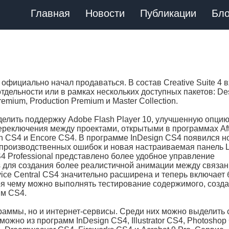
Главная
Новости
Публикации
Бло
 официально начал продаваться. В состав Creative Suite 4 
тдельности или в рамках нескольких доступных пакетов: De
emium, Production Premium и Master Collection.
делить поддержку Adobe Flash Player 10, улучшенную опци
ереключения между проектами, открытыми в программах Aft
oth CS4 и Encore CS4. В программе InDesign CS4 появился 
а" производственных ошибок и новая настраиваемая панель L
4 Professional представлено более удобное управление
s для создания более реалистичной анимации между связа
ce Central CS4 значительно расширена и теперь включает
ря чему можно выполнять тестирование содержимого, созд
мм CS4.
рограммы, но и интернет-сервисы. Среди них можно выделить
ожно из программ InDesign CS4, Illustrator CS4, Photoshop