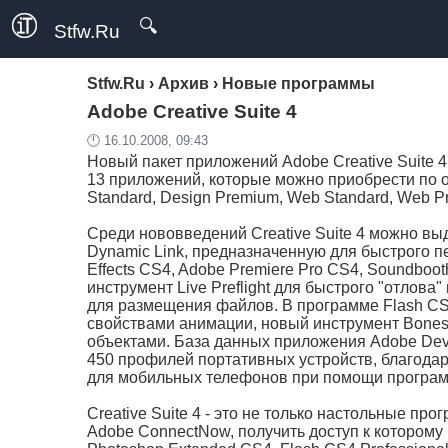
🔍
Stfw.Ru
Stfw.Ru
›
Архив
›
Новые программы
Adobe Creative Suite 4
🕛 16.10.2008, 09:43
Новый пакет приложений Adobe Creative Suite 4
13 приложений, которые можно приобрести по о
Standard, Design Premium, Web Standard, Web Pr
Среди нововведений Creative Suite 4 можно вы
Dynamic Link, предназначенную для быстрого п
Effects CS4, Adobe Premiere Pro CS4, Soundbo
инструмент Live Preflight для быстрого "отлов
для размещения файлов. В программе Flash CS
свойствами анимации, новый инструмент Bone
объектами. База данных приложения Adobe Devi
450 профилей портативных устройств, благода
для мобильных телефонов при помощи програ
Creative Suite 4 - это не только настольные п
Adobe ConnectNow, получить доступ к которому м