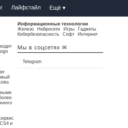
г
Лайфстайл
Ещё ▾
Информационные технологии
Железо
Нейросети
Игры
Гаджеты
Кибербезопасность
Софт
Интернет
входит
Мы в соцсетях ✉
sign
Telegram
ю
er
новый
inks
нными
 более
анного
 сервис
 CS4 и