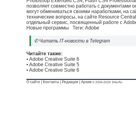
Photoshop Extended CS4, Flash CS4 Professional
позволяет совместно работать с документами он
могут обмениваться своими наработками, на са
технические вопросы, на сайте Resource Central
отдельный сервис, посвященный работе с Adobe
Новые программы
Теги:
Adobe
✆
Читать IT-новости в Telegram
Читайте также:
•
Adobe Creative Suite 6
•
Adobe Creative Suite 5
•
Adobe Creative Suite 6
О сайте
|
Контакты
|
Редакция
|
Архив
© 2004-2026 Stfw.Ru