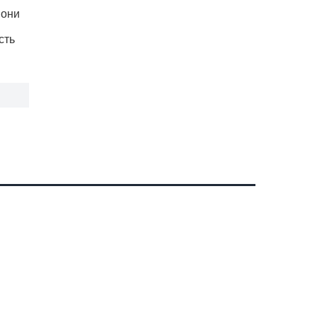
 они
сть