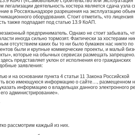
13.9 КоАП («Самовольное строительство или эксплуатация
м легализации деятельность хостера является сдача узла с
ение в Россвязьнадзоре разрешения на эксплуатацию объе
уникационного оборудования. Стоит отметить, что лицензия
сть также подпадает под статью 13.9 КоАП.
к незаконный предприниматель. Однако не стоит забывать, ч
ласти иногда сильно тормозят. Фактически за хостерами ни
ным отсутствием каких бы то ни было бумажек нас никто по
иентов были и крупные коммерческие проекты, и малый бизн
екты», которые на обычных сервисах размещать запрещено
десь представляет уклон от исполнения его гражданских
одобные заявления:
ью и на основании пункта 4 статьи 11 Закона Российской
ить всю имеющуюся информацию о сайте…, размещенном 
указать информацию о владельцах данного электронного ре
ь его администрирование».
?
тко рассмотрим каждый из них.