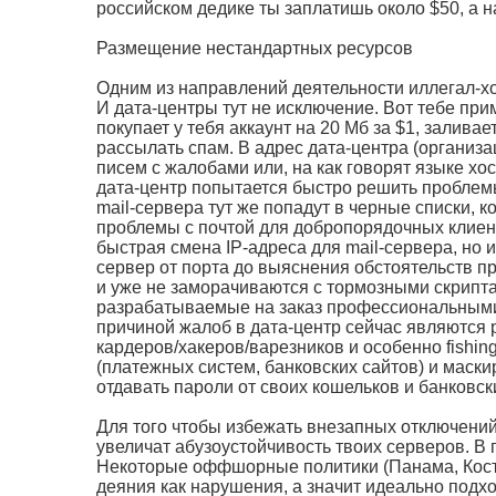
российском дедике ты заплатишь около $50, а на
Размещение нестандартных ресурсов
Одним из направлений деятельности иллегал-хо
И дата-центры тут не исключение. Вот тебе пр
покупает у тебя аккаунт на 20 Мб за $1, залива
рассылать спам. В адрес дата-центра (организац
писем с жалобами или, на как говорят языке хос
дата-центр попытается быстро решить проблемы
mail-сервера тут же попадут в черные списки, 
проблемы с почтой для добропорядочных клиен
быстрая смена IP-адреса для mail-сервера, но 
сервер от порта до выяснения обстоятельств 
и уже не заморачиваются с тормозными скрипта
разрабатываемые на заказ профессиональными
причиной жалоб в дата-центр сейчас являются
кардеров/хакеров/варезников и особенно fishi
(платежных систем, банковских сайтов) и маск
отдавать пароли от своих кошельков и банковск
Для того чтобы избежать внезапных отключений
увеличат абузоустойчивость твоих серверов. В
Некоторые оффшорные политики (Панама, Коста
деяния как нарушения, а значит идеально подх