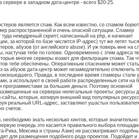
 сервере в западном дата-центре - всего $20-25.
стеров является спам. Как всем известно, со спамом борют
имер распространенной и очень опасной ситуации. Спамер
ет туда немудреный скрипт, написанный на php, и начинает
ии, за которой по базе числится IP-адрес) тут же летят тыс
теров, абузов (от английского abuse). И уж поверь мне на с
, настучав тебе по голове. Одновременно с этим адреса т
которые многие серверы юзают для фильтрации спама. Так ч
тов тебе обеспечены. Оперативным спасением может стать
из-за абузов дата-центр может незамедлительно отключить 
произошедшего. Правда, в последнее время спамеры стали 
ми, а используют в своей работе распределенные сети на б
 программистами за большие деньги. Поэтому основной
 размещенные на серверах нелегальные проекты: ресурсы 
ng-сайты, которые, копируя внешний вид популярных ресурс
ируя реальный URL-адрес, заставляют ушастых пользовател
их счетов.
, необходимо знать несколько хинтов, которые значительно
 первую очередь это касается правильного выбора площадки
-Рика, Мексика и страны Азии) не рассматривают подобн
одят для размещения подобного рода проектов. Подойдет и