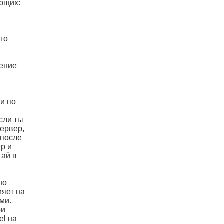
ющих:
го
чение
 и по
сли ты
ервер,
 после
р и
тай в
но
ияет на
ми.
ои
el на