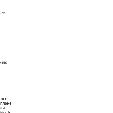
оки,
очно
 все,
 плане
аки
льные