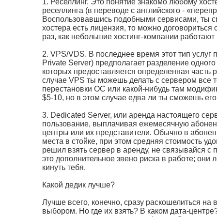
1. Реселлинг. Это понятие знакомо любому хост
реселлинга (в переводе с английского - «переп
Воспользовавшись подобными сервисами, ты смо
хостера есть лицензия, то можно договориться 
раз, как небольшие хостинг-компании работаю
2. VPS/VDS. В последнее время этот тип услуг 
Private Server) предполагает разделение одног
которых предоставляется определенная часть ре
случае VPS ты можешь делать с сервером все т
перестановки ОС или какой-нибудь там модифика
$5-10, но в этом случае едва ли ты сможешь ег
3. Dedicated Server, или аренда настоящего се
пользование, выплачивая ежемесячную абонент
центры или их представители. Обычно в абонент
места в стойке, при этом средняя стоимость уд
решил взять сервер в аренду, не связывайся с 
это дополнительное звено риска в работе; они 
кинуть тебя.
Какой дедик лучше?
Лучше всего, конечно, сразу раскошелиться на
выбором. Но где их взять? В каком дата-центр