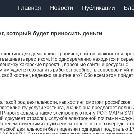
Главная
Новости
Публикации
Бло
г, который будет приносить деньги
х хостинг для домашних страничек, сайтов знакомств и про
м вышивать крестиком. Но одновременно находятся и серь
 денежку хакерские проекты, варезные сайты и ресурсы с
им удается сохранить работоспособность серверов и уйти
 свой хостинг, надежно защитив его? Обо всем этом пойдет 
 такой род деятельности, как хостинг, смотрит российское
яет клиенту услуги хостинга, значит, она предлагает полны
FTP-протоколам, а также электронную почту POP,IMAP и SMT
ий документ отрасли), «служба электронной почты» и «служ
 телематическими службами, которые, в свою очередь, от
льской деятельности без лицензии подпадает под статью 1