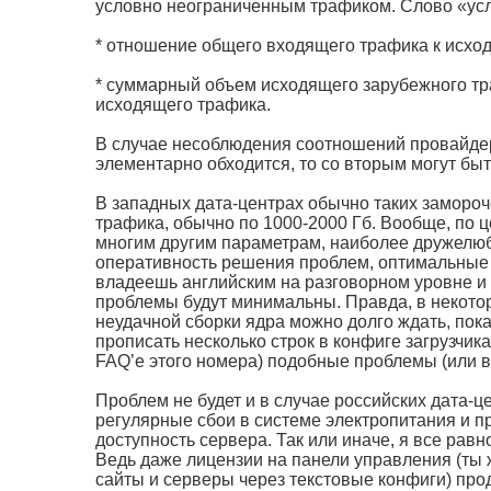
условно неограниченным трафиком. Слово «усл
* отношение общего входящего трафика к исхо
* суммарный объем исходящего зарубежного т
исходящего трафика.
В случае несоблюдения соотношений провайдер 
элементарно обходится, то со вторым могут бы
В западных дата-центрах обычно таких замороч
трафика, обычно по 1000-2000 Гб. Вообще, по ц
многим другим параметрам, наиболее дружелюб
оперативность решения проблем, оптимальные 
владеешь английским на разговорном уровне и 
проблемы будут минимальны. Правда, в некоторы
неудачной сборки ядра можно долго ждать, пок
прописать несколько строк в конфиге загрузчик
FAQ’е этого номера) подобные проблемы (или 
Проблем не будет и в случае российских дата-ц
регулярные сбои в системе электропитания и п
доступность сервера. Так или иначе, я все рав
Ведь даже лицензии на панели управления (ты 
сайты и серверы через текстовые конфиги) про