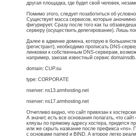
другая площадка, где будет свой человек, нез
Помимо этого, следует позаботиться об условн
Существует масса сервисов, которые анонимно 
фигурирует. Сразу после того как ты обзаведеш
серверу (осуществить делегирование). Лишь пос
Далее в админке домена, которую в большинст
(регистрант), необходимо прописать DNS-сервер
линковки к собственным DNS-серверам, возможн
например, заюзав известный сервис domainsdb.
domain: CUP.su
type: CORPORATE
nserver: ns13.armhosting.net
nserver: ns17.armhosting.net
Отчетливо видно, что сайт привязан к хостерс
А значит, есть все основания полагать, что сай
кляузы по прямому адресу хостера, придется пр
или же скрыть название после префикса «ns». 
с основами named и BIND. А второе легко реа