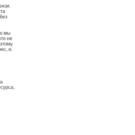
вязи.
кта
 без
то мы
кто не
 этому
ес, и,
.
на
сурса,