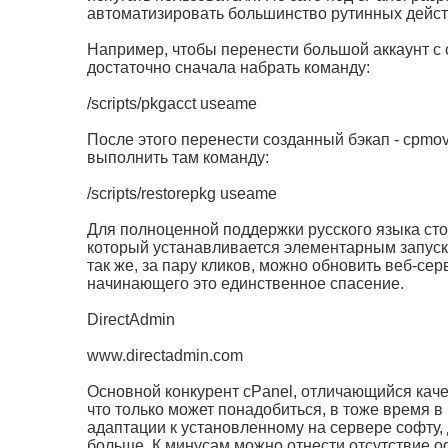
автоматизировать большинство рутинных дейст
Например, чтобы перенести большой аккаунт с 
достаточно сначала набрать команду:
/scripts/pkgacct useame
После этого перенести созданный бэкап - cpmove
выполнить там команду:
/scripts/restorepkg useame
Для полноценной поддержки русского языка стои
который устанавливается элементарным запуском
так же, за пару кликов, можно обновить веб-серве
начинающего это единственное спасение.
DirectAdmin
www.directadmin.com
Основной конкурент cPanel, отличающийся каче
что только может понадобиться, в тоже время в 
адаптации к установленному на сервере софту, 
больше. К минусам можно отнести отсутствие 