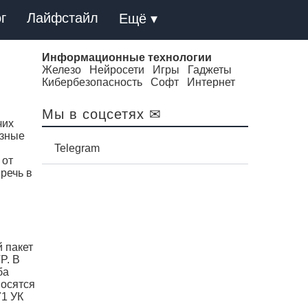
г
Лайфстайл
Ещё ▾
Информационные технологии
Железо
Нейросети
Игры
Гаджеты
Кибербезопасность
Софт
Интернет
Мы в соцсетях ✉
чих
езные
Telegram
 от
речь в
й пакет
P. В
ба
носятся
71 УК