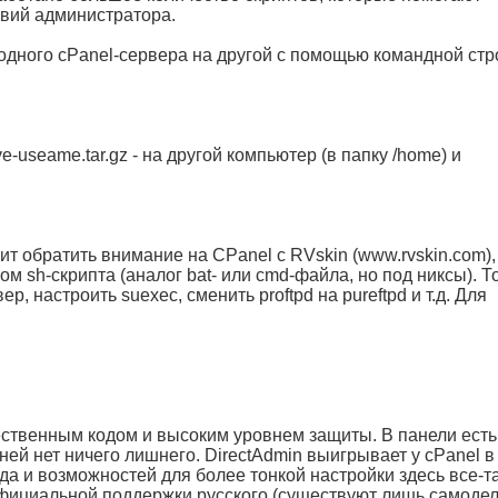
вий администратора.
одного cPanel-сервера на другой с помощью командной стр
-useame.tar.gz - на другой компьютер (в папку /home) и
т обратить внимание на CPanel с RVskin (www.rvskin.com),
 sh-скрипта (аналог bat- или cmd-файла, но под никсы). Т
р, настроить suexec, сменить proftpd на pureftpd и т.д. Для
ственным кодом и высоким уровнем защиты. В панели есть
ней нет ничего лишнего. DirectAdmin выигрывает у cPanel в
да и возможностей для более тонкой настройки здесь все-т
официальной поддержки русского (существуют лишь самоде