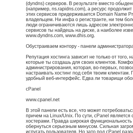
(dyndns) серверов. В результате вместо обыд
(например, ns.rapidns.com), а ресурс продолжи
этих сервисов придерживается Domain Name Pri
владельцем. Ни инфа о регистранте, ни тем бол
люди ограничиваются лишь адресом электронно
сервисов ты найдешь на диске, а наиболее изве
www.dyndns.com, www.dhis.org.
Обустраиваем контору - панели администратор
Репутация хостинга зависит не только от того, 
которые ты создашь для своих клиентов. Комф
администрирования, которая, во-первых, позво
настраивать хостинг под себя твоим клиентам. 
удобный веб-интерфейс. Едва ли товарищи обо
cPanel
www.cpanel.net
В этой панели есть все, что может потребоват
причем на Linux/Unix. По сути, cPanel являетс
хостерами. Правда широкая функциональность в
обернуться серьезным минусом. Сильная загро
испугать пользователя. Но зато под cPanel раз