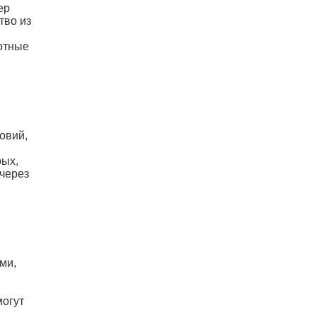
ер
тво из
мотные
ловий,
рых,
 через
ми,
могут