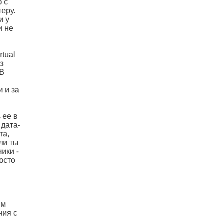
о с
еру.
и у
и не
tual
з
 В
 и за
 ее в
дата-
та,
ли ты
ики -
осто
им
ния с