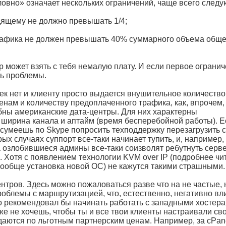
овно» означает нескольких ограничений, чаще всего следу
дящему не должно превышать 1/4;
рафика не должен превышать 40% суммарного объема обще
может взять с тебя немалую плату. И если первое ограни
ть проблемы.
ек нет и клиенту просто выдается внушительное количество
енам и количеству предоплаченного трафика, как, впрочем,
ны американские дата-центры. Для них характерны
ширина канала и аптайм (время бесперебойной работы). Е
сумеешь по Skype попросить техподдержку перезагрузить с
х случаях суппорт все-таки начинает тупить, и, например,
а озлобившиеся админы все-таки соизволят ребутнуть серве
а. Хотя с появлением технологии KVM over IP (подробнее чи
вообще установка новой ОС) не кажутся такими страшными.
ентров. Здесь можно пожаловаться разве что на не частые, 
роблемы с маршрутизацией, что, естественно, негативно вл
но рекомендовал бы начинать работать с западными хостера
же не хочешь, чтобы ты и все твои клиенты настраивали св
даются по льготным партнерским ценам. Например, за cPan