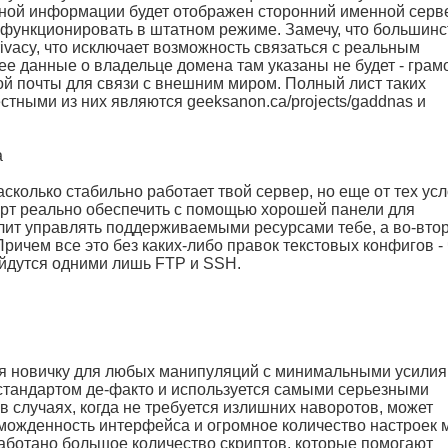
енной информации будет отображен сторонний именной серв
т функционировать в штатном режиме. Замечу, что большинс
vacy, что исключает возможность связаться с реальным
ее данные о владельце домена там указаны не будет - гра
й почты для связи с внешним миром. Полный лист таких
стными из них являются geeksanon.ca/projects/gaddnas и
а
насколько стабильно работает твой сервер, но еще от тех ус
орт реально обеспечить с помощью хорошей панели для
лит управлять поддерживаемыми ресурсами тебе, а во-вто
Причем все это без каких-либо правок текстовых конфигов -
йдутся одними лишь FTP и SSH.
ься новичку для любых манипуляций с минимальными усилия
я стандартом де-факто и используется самыми серьезными
 случаях, когда не требуется излишних наворотов, может
можденность интерфейса и огромное количество настроек 
работано большое количество скриптов, которые помогают