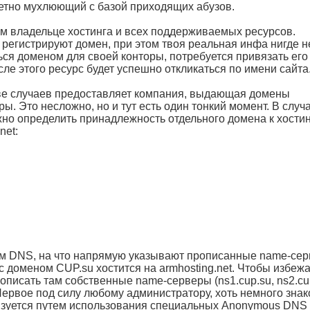
аметно мухлюющий с базой приходящих абузов.
ом владельце хостинга и всех поддерживаемых ресурсов.
регистрируют домен, при этом твоя реальная инфа нигде н
ься доменом для своей конторы, потребуется привязать его
ле этого ресурс будет успешно откликаться по имени сайта
ве случаев предоставляет компания, выдающая домены
ы. Это несложно, но и тут есть один тонкий момент. В случ
о определить принадлежность отдельного домена к хостин
net:
ким DNS, на что напрямую указывают прописанные name-се
т с доменом CUP.su хостится на armhosting.net. Чтобы избеж
описать там собственные name-серверы (ns1.cup.su, ns2.cu
Первое под силу любому администратору, хоть немного зна
лизуется путем использования специальных Anonymous DNS