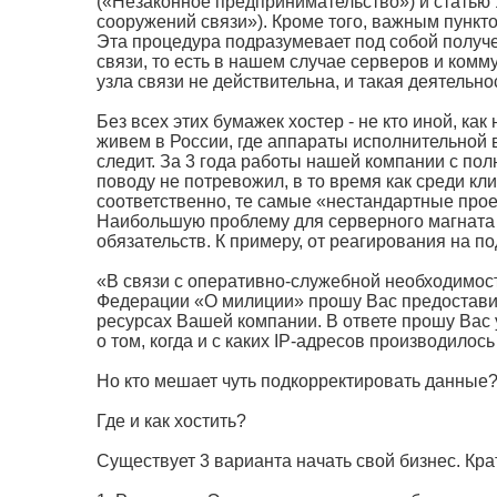
(«Незаконное предпринимательство») и статью 
сооружений связи»). Кроме того, важным пункто
Эта процедура подразумевает под собой получ
связи, то есть в нашем случае серверов и комм
узла связи не действительна, и такая деятельно
Без всех этих бумажек хостер - не кто иной, ка
живем в России, где аппараты исполнительной в
следит. За 3 года работы нашей компании с пол
поводу не потревожил, в то время как среди кл
соответственно, те самые «нестандартные про
Наибольшую проблему для серверного магната з
обязательств. К примеру, от реагирования на п
«В связи с оперативно-служебной необходимост
Федерации «О милиции» прошу Вас предостав
ресурсах Вашей компании. В ответе прошу Вас 
о том, когда и с каких IP-адресов производилос
Но кто мешает чуть подкорректировать данные
Где и как хостить?
Существует 3 варианта начать свой бизнес. Кра