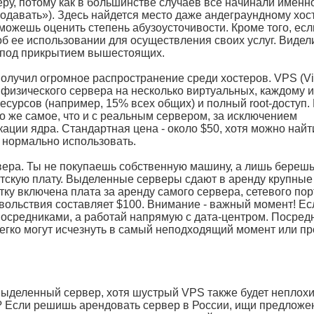
еру, потому как в большинстве случаев все начинали именн
родавать»). Здесь найдется место даже андеграундному хост
жешь оценить степень абузоусточивости. Кроме того, есл
об ее использовании для осуществления своих услуг. Видел
т под прикрытием вышестоящих.
получил огромное распространение среди хостеров. VPS (Vir
о физического сервера на несколько виртуальных, каждому и
сурсов (например, 15% всех общих) и полный root-доступ.
о же самое, что и с реальным сервером, за исключением
ции ядра. Стандартная цена - около $50, хотя можно найти
о нормально использовать.
рвера. Ты не покупаешь собственную машину, а лишь берешь
скую плату. Выделенные серверы сдают в аренду крупные 
ку включена плата за аренду самого сервера, сетевого пор
овольствия составляет $100. Внимание - важный момент! Ес
посредниками, а работай напрямую с дата-центром. Посредн
легко могут исчезнуть в самый неподходящий момент или пр
 выделенный сервер, хотя шустрый VPS также будет неплох
е? Если решишь арендовать сервер в России, ищи предложе