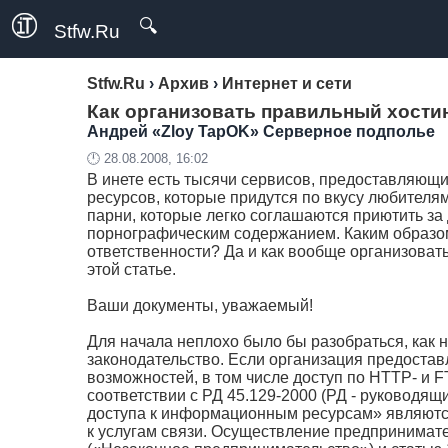
🔍
Stfw.Ru
Stfw.Ru
›
Архив
›
Интернет и сети
Как организовать правильный хостин
Андрей «Zloy TapOK»
Серверное подполье
🕛 28.08.2008, 16:02
В инете есть тысячи сервисов, предоставляющи
ресурсов, которые придутся по вкусу любителя
парни, которые легко соглашаются приютить за
порнографическим содержанием. Каким образом 
ответственности? Да и как вообще организовать
этой статье.
Ваши документы, уважаемый!
Для начала неплохо было бы разобраться, как на
законодательство. Если организация предоставл
возможностей, в том числе доступ по HTTP- и 
соответствии с РД 45.129-2000 (РД - руководящ
доступа к информационным ресурсам» являются
к услугам связи. Осуществление предпринимате