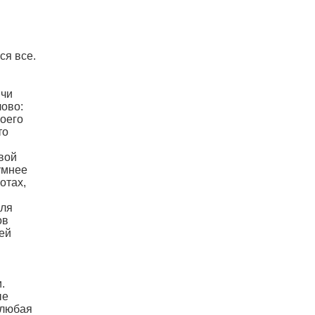
ся все.
ячи
лово:
воего
то
твой
умнее
отах,
для
ов
ей
.
ые
 любая