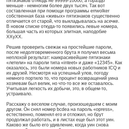
пятизнаков отнюдь не 99999-10000, а гораздо
меньше - немногим более двух тысяч. Так вот
составленная при помощи программы errwolker
собственная база «живых» пятизнаков существенно
отличается от старой, что выкладывалась на асечке.
В новом списке откуда-то появились левые номера,
большая часть из которых элитная, наподобие
ХХуХХ.
Решив проверить свежак на простейшие пароли,
после недолговременного брута я получил весьма
неплохой результат: наикрасивейшие пятизнаки
«летели» на пароли типа «inteet» и даже «12345». Как
оказалось, это были номера новых работников ICQ и
их друзей. Несмотря на успешный улов, погоду
немного портило то, что процент возвращений уина
хозяевам был велик, но что-то все же оставалось.
Учитывая легкость их добычи, это, в общем-то,
устраивало.
Расскажу о веселом случае, произошедшем с моим
другом. Он снял номер bcdea на пароль «opress»,
естественно, поменял его и отложил, но брут
продолжал работать, и в листах еще был этот уин.
Каково же было его удивление, когда уин снова