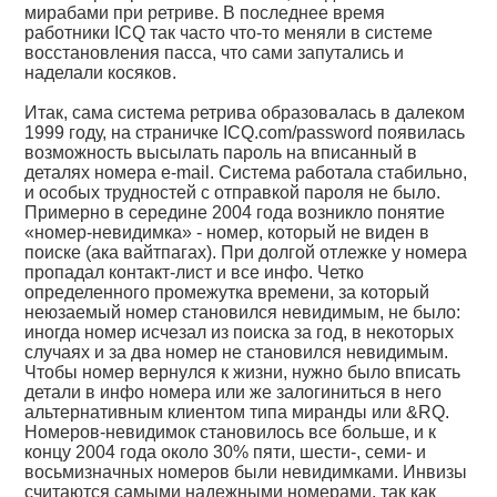
мирабами при ретриве. В последнее время
работники ICQ так часто что-то меняли в системе
восстановления пасса, что сами запутались и
наделали косяков.
Итак, сама система ретрива образовалась в далеком
1999 году, на страничке ICQ.com/password появилась
возможность высылать пароль на вписанный в
деталях номера e-mail. Система работала стабильно,
и особых трудностей с отправкой пароля не было.
Примерно в середине 2004 года возникло понятие
«номер-невидимка» - номер, который не виден в
поиске (ака вайтпагах). При долгой отлежке у номера
пропадал контакт-лист и все инфо. Четко
определенного промежутка времени, за который
неюзаемый номер становился невидимым, не было:
иногда номер исчезал из поиска за год, в некоторых
случаях и за два номер не становился невидимым.
Чтобы номер вернулся к жизни, нужно было вписать
детали в инфо номера или же залогиниться в него
альтернативным клиентом типа миранды или &RQ.
Номеров-невидимок становилось все больше, и к
концу 2004 года около 30% пяти, шести-, семи- и
восьмизначных номеров были невидимками. Инвизы
считаются самыми надежными номерами, так как