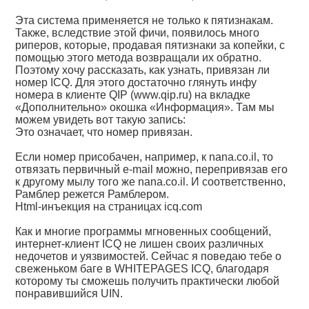
Эта система применяется не только к пятизнакам.
Также, вследствие этой фичи, появилось много
риперов, которые, продавая пятизнаки за копейки, с
помощью этого метода возвращали их обратно.
Поэтому хочу рассказать, как узнать, привязан ли
номер ICQ. Для этого достаточно глянуть инфу
номера в клиенте QIP (www.qip.ru) на вкладке
«Дополнительно» окошка «Информация». Там мы
можем увидеть вот такую запись:
Это означает, что номер привязан.
Если номер присобачен, например, к nana.co.il, то
отвязать первичный e-mail можно, перепривязав его
к другому мылу того же nana.co.il. И соответственно,
Рамблер режется Рамблером.
Html-инъекция на страницах icq.com
Как и многие программы мгновенных сообщений,
интернет-клиент ICQ не лишен своих различных
недочетов и уязвимостей. Сейчас я поведаю тебе о
свеженьком баге в WHITEPAGES ICQ, благодаря
которому ты сможешь получить практически любой
понравившийся UIN.