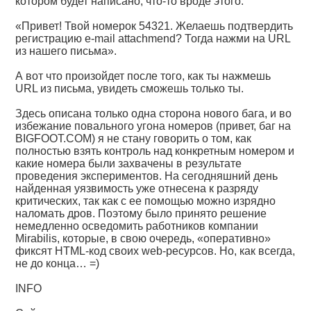
котором будет написано, что-то вроде этого:
«Привет! Твой номерок 54321. Желаешь подтвердить
регистрацию e-mail attachmend? Тогда нажми на URL
из нашего письма».
А вот что произойдет после того, как ты нажмешь
URL из письма, увидеть сможешь только ты.
Здесь описана только одна сторона нового бага, и во
избежание повального угона номеров (привет, баг на
BIGFOOT.COM) я не стану говорить о том, как
полностью взять контроль над конкретным номером и
какие номера были захвачены в результате
проведения экспериментов. На сегодняшний день
найденная уязвимость уже отнесена к разряду
критических, так как с ее помощью можно изрядно
наломать дров. Поэтому было принято решение
немедленно осведомить работников компании
Mirabilis, которые, в свою очередь, «оперативно»
фиксят HTML-код своих web-ресурсов. Но, как всегда,
не до конца… =)
INFO