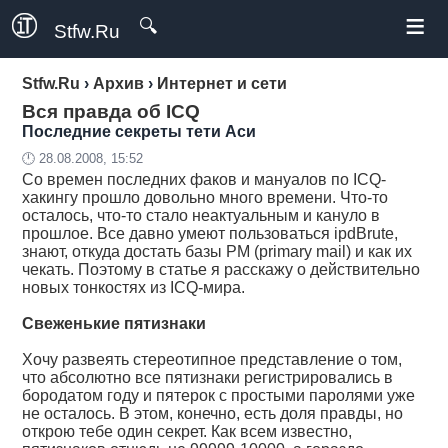
≡
🔍
Stfw.Ru
Stfw.Ru
›
Архив
›
Интернет и сети
Вся правда об ICQ
Последние секреты тети Аси
🕛 28.08.2008, 15:52
Со времен последних факов и мануалов по ICQ-
хакингу прошло довольно много времени. Что-то
осталось, что-то стало неактуальным и кануло в
прошлое. Все давно умеют пользоваться ipdBrute,
знают, откуда достать базы PM (primary mail) и как их
чекать. Поэтому в статье я расскажу о действительно
новых тонкостях из ICQ-мира.
Свеженькие пятизнаки
Хочу развеять стереотипное представление о том,
что абсолютно все пятизнаки регистрировались в
бородатом году и пятерок с простыми паролями уже
не осталось. В этом, конечно, есть доля правды, но
открою тебе один секрет. Как всем известно,