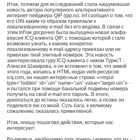
Итак, толчком для исследований стала нашумевшая
новость автора популярного альтернативного
интернет-пейджера QIP (qip.ru). Inf сообщил о том, что
его UIN каким-то образом привязали к
локализованному e-mail без его ведома. В связи с
этим Inf'ом досрочно была выпущена новая альфа-
версия ICQ-клиента QIP, с помощью которой стало
возможно узнать, к какому конкретно
локализованному e-mail-адресу привязан или не
привязан твой элитный номерок. Эта новость
заинтересовала гуру ICQ-хакинга с ником ТурисТ -
Алексея Шакирова, и он вспомнил о том, что зимой
этого года, копаясь в HTML-кодах web-ресурсов
icq.com, он нашел интересные строки: «<input
type="hidden" id="uin" name="uin" value="target uin"» -
и пытался при помощи банальной подмены номера
получить на свой e-mail его пароль. В итоге,
докопаться до истины оказалось легко, а позже он
поделился ею со мной. Суть бага, к великому
сожалению, оказалась примитивной.
Итак, опишу пошагово действия, которые нас
интересуют:
Во-первых, необходимо дать понять серверу, что ты -