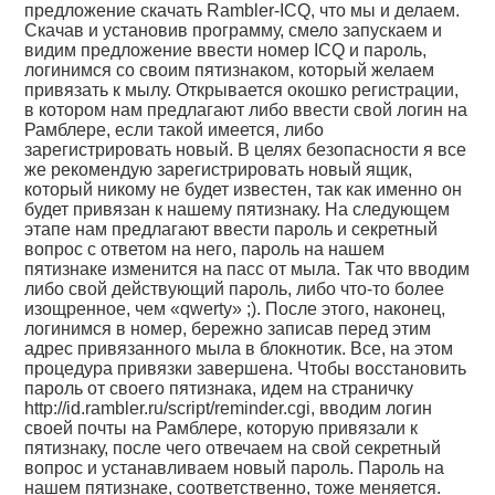
предложение скачать Rambler-ICQ, что мы и делаем.
Скачав и установив программу, смело запускаем и
видим предложение ввести номер ICQ и пароль,
логинимся со своим пятизнаком, который желаем
привязать к мылу. Открывается окошко регистрации,
в котором нам предлагают либо ввести свой логин на
Рамблере, если такой имеется, либо
зарегистрировать новый. В целях безопасности я все
же рекомендую зарегистрировать новый ящик,
который никому не будет известен, так как именно он
будет привязан к нашему пятизнаку. На следующем
этапе нам предлагают ввести пароль и секретный
вопрос с ответом на него, пароль на нашем
пятизнаке изменится на пасс от мыла. Так что вводим
либо свой действующий пароль, либо что-то более
изощренное, чем «qwerty» ;). После этого, наконец,
логинимся в номер, бережно записав перед этим
адрес привязанного мыла в блокнотик. Все, на этом
процедура привязки завершена. Чтобы восстановить
пароль от своего пятизнака, идем на страничку
http://id.rambler.ru/script/reminder.cgi,
вводим логин
своей почты на Рамблере, которую привязали к
пятизнаку, после чего отвечаем на свой секретный
вопрос и устанавливаем новый пароль. Пароль на
нашем пятизнаке, соответственно, тоже меняется.