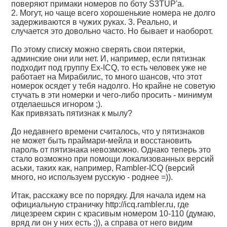
поверяют примаки номеров по боту S3TUP'а.
2. Могут, но чаще всего хорошенькие номера не долго
задерживаются в чужих руках. 3. Реально, и
случается это довольно часто. Но бывает и наоборот.
По этому списку можно сверять свои пятерки,
админские они или нет. И, например, если пятизнак
подходит под группу Ex-ICQ, то есть человек уже не
работает на Мирабилис, то много шансов, что этот
номерок осядет у тебя надолго. Но крайне не советую
стучать в эти номерки и чего-либо просить - минимум
отделаешься игнором ;).
Как привязать пятизнак к мылу?
До недавнего времени считалось, что у пятизнаков
не может быть праймари-мейла и восстановить
пароль от пятизнака невозможно. Однако теперь это
стало возможно при помощи локализованных версий
аськи, таких как, например, Rambler-ICQ (версий
много, но используем русскую - роднее =)).
Итак, расскажу все по порядку. Для начала идем на
официальную страничку
http://icq.rambler.ru,
где
лицезреем скрин с красивым номером 10-110 (думаю,
вряд ли он у них есть ;)), а справа от него видим