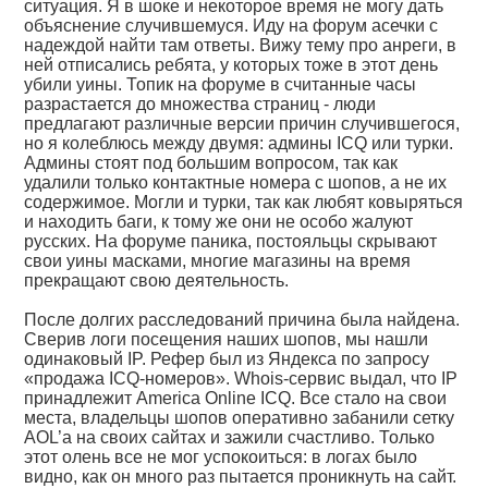
ситуация. Я в шоке и некоторое время не могу дать
объяснение случившемуся. Иду на форум асечки с
надеждой найти там ответы. Вижу тему про анреги, в
ней отписались ребята, у которых тоже в этот день
убили уины. Топик на форуме в считанные часы
разрастается до множества страниц - люди
предлагают различные версии причин случившегося,
но я колеблюсь между двумя: админы ICQ или турки.
Админы стоят под большим вопросом, так как
удалили только контактные номера с шопов, а не их
содержимое. Могли и турки, так как любят ковыряться
и находить баги, к тому же они не особо жалуют
русских. На форуме паника, постояльцы скрывают
свои уины масками, многие магазины на время
прекращают свою деятельность.
После долгих расследований причина была найдена.
Сверив логи посещения наших шопов, мы нашли
одинаковый IP. Рефер был из Яндекса по запросу
«продажа ICQ-номеров». Whois-сервис выдал, что IP
принадлежит America Online ICQ. Все стало на свои
места, владельцы шопов оперативно забанили сетку
AOL’а на своих сайтах и зажили счастливо. Только
этот олень все не мог успокоиться: в логах было
видно, как он много раз пытается проникнуть на сайт.