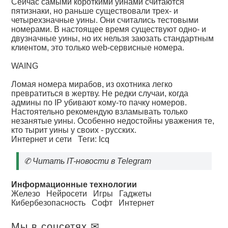
Сейчас самыми короткими уинами считаются
пятизнаки, но раньше существовали трех- и
четырехзначные уины. Они считались тестовыми
номерами. В настоящее время существуют одно- и
двузначные уины, но их нельзя заюзать стандартным
клиентом, это только web-сервисные номера.
WAING
Ломая номера мирабов, из охотника легко
превратиться в жертву. Не редки случаи, когда
админы по IP убивают кому-то пачку номеров.
Настоятельно рекомендую взламывать только
незанятые уины. Особенно недостойны уважения те,
кто тырит уины у своих - русских.
Интернет и сети
Теги:
Icq
✆
Читать IT-новости в Telegram
Информационные технологии
Железо
Нейросети
Игры
Гаджеты
Кибербезопасность
Софт
Интернет
Мы в соцсетях ✉