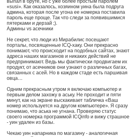
выпал в бруте, но с уже более простым паролем
«susi». Как оказалось, хозяином уина была подруга
админа, которая после угона ее номерка поставила
пароль еще проще. Так что следи за появившимися
пятерками и дерзай ;).
Админы vs асечники
Не секрет, что люди из Мирабилис посещают
порталы, посвященные ICQ-хаку. Они прекрасно
понимают, что происходит на подобных сайтах, знают
адреса наших магазинов и никаких действий не
предпринимают. Ведь мы фактически продвигаем их
продукт, от асечников они узнают о различных багах,
связанных с асей. Но в каждом стаде есть паршивая
овца…
Одним прекрасным утром я включаю компьютер и
первым делом захожу в аську. Не проходит и пяти
минут, как на экране выскакивает табличка «Ваш
номер используется на другом компьютере». Я сразу
понимаю, что аська не угнана. Проверяю статус
своего номерка программой ICQinfo и вижу страшное
- уин удален из базы.
Чекаю уин напарника по магазину - аналогичная