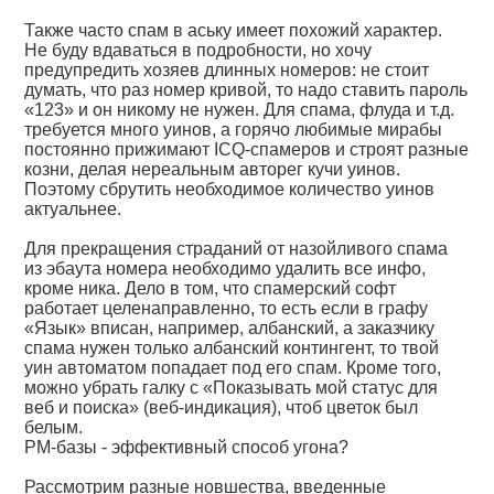
Также часто спам в аську имеет похожий характер.
Не буду вдаваться в подробности, но хочу
предупредить хозяев длинных номеров: не стоит
думать, что раз номер кривой, то надо ставить пароль
«123» и он никому не нужен. Для спама, флуда и т.д.
требуется много уинов, а горячо любимые мирабы
постоянно прижимают ICQ-спамеров и строят разные
козни, делая нереальным авторег кучи уинов.
Поэтому сбрутить необходимое количество уинов
актуальнее.
Для прекращения страданий от назойливого спама
из эбаута номера необходимо удалить все инфо,
кроме ника. Дело в том, что спамерский софт
работает целенаправленно, то есть если в графу
«Язык» вписан, например, албанский, а заказчику
спама нужен только албанский контингент, то твой
уин автоматом попадает под его спам. Кроме того,
можно убрать галку с «Показывать мой статус для
веб и поиска» (веб-индикация), чтоб цветок был
белым.
PM-базы - эффективный способ угона?
Рассмотрим разные новшества, введенные