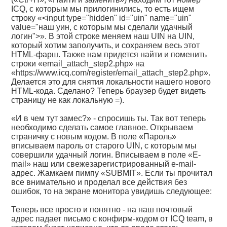
ICQ, c которым мы прилогинились, то есть ищем
строку «<input type="hidden" id="uin" name="uin"
value="наш уин, с которым мы сделали удачный
логин">». В этой строке меняем наш UIN на UIN,
который хотим заполучить, и сохраняем весь этот
HTML-фарш. Также нам придется найти и поменить
строки «email_attach_step2.php» на
«https://www.icq.com/register/email_attach_step2.php».
Делается это для снятия локальности нашего нового
HTML-кода. Сделано? Теперь браузер будет видеть
страницу не как локальную =).
«И в чем тут замес?» - спросишь ты. Так вот теперь
необходимо сделать самое главное. Открываем
страничку с новым кодом. В поле «Пароль»
вписываем пароль от старого UIN, с которым мы
совершили удачный логин. Вписываем в поле «E-
mail» наш или свежезарегистрированный e-mail-
адрес. Жамкаем пимпу «SUBMIT». Если ты прочитал
все внимательно и проделал все действия без
ошибок, то на экране монитора увидишь следующее:
Теперь все просто и понятно - на наш почтовый
адрес падает письмо с конфирм-кодом от ICQ team, в