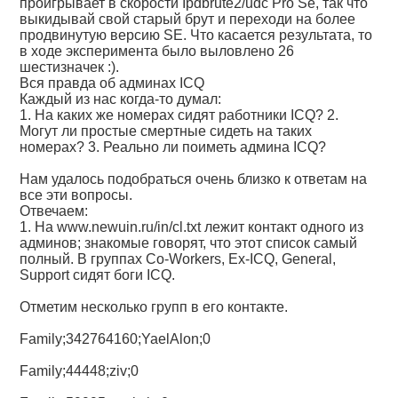
проигрывает в скорости Ipdbrute2/udc Pro Se, так что
выкидывай свой старый брут и переходи на более
продвинутую версию SE. Что касается результата, то
в ходе эксперимента было выловлено 26
шестизначек :).
Вся правда об админах ICQ
Каждый из нас когда-то думал:
1. На каких же номерах сидят работники ICQ? 2.
Могут ли простые смертные сидеть на таких
номерах? 3. Реально ли поиметь админа ICQ?
Нам удалось подобраться очень близко к ответам на
все эти вопросы.
Отвечаем:
1. На www.newuin.ru/in/cl.txt лежит контакт одного из
админов; знакомые говорят, что этот список самый
полный. В группах Co-Workers, Ex-ICQ, General,
Support сидят боги ICQ.
Отметим несколько групп в его контакте.
Family;342764160;YaelAlon;0
Family;44448;ziv;0