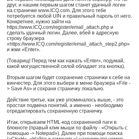
друг, и нашим первым шагом станет удачный логин
на страничке www.ICQ.com. Для этого тебе
потребуется любой UIN и правильный пароль от него.
Конкретнее, нужно зайти на
https://www.ICQ.com/register/email_attach.php
и
сделать удачный логин. Далее, вбей в адресную
строку браузера
«https://www.ICQ.com/register/email_attach_step2.php»
и жми «Enter».
(Товарищ! Перед тем как нажать «Enter», подумай,
какой могущественной силой обладает эта кнопка).
Вторым шагом будет сохранение странички к себе на
винчестер. Для этого выбери в меню браузера «File -
> Save As» и сохрани страничку локально.
Действие третье, как уже упоминалось выше, - это
простая подмена понятий, а именно - необходимо
отредактировать сохраненную страничку.
Итак, открываем HTML-код сохраненной паги в
блокноте (правый клик мыши по файлу - «Открыть с
помощью -> Notepad»). Далее при помощи поиска
(«Ctr+H», «Найти и заменить») находим тот номер