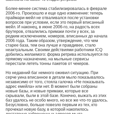
Более-менее система стабилизировалась в феврале
2006-го. Произошло и еще одно изменение: теперь
праймари-мейл не отваливался после установки
вопросов при условии, если это первый вписанный
мейл. И наконец, в июне 2006-го, на радость всех
брутеров, отвалились примаки почти у всех, за
редким исключением, номеров, вписанных до начала
2006 года. Таким образом, утверждение, что чем
старее база, тем она лучше и правдивее, стало
неактуальным. Своими действиями работники ICQ
добились желаемого: форма ретрива используется по
прямому назначению, на мыльные сервисы
перестали лететь тонны пакетов от чекеров.
Но недавний баг немного оживил ситуацию. При
серче уина вписанное в детали мыло показывалось
независимо от того, стояла галочка «Не показывать
адрес емейла» или нет. В момент были собраны
новые базы, и новые примаки, которые все
скрывали, были в этой базе. Конечно, выжать из этих
баз удалось не особо много, но все же что-то удалось.
Безусловно, больше повезло первым из тех, кто
прочекал новую базу, в которой накопилось
достаточно заброшенных адресов мыла.