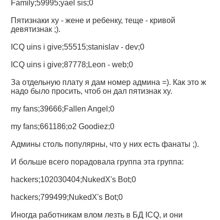
Family;59995;yael sis;0
Пятизнаки xy - жене и ребенку, теще - кривой
девятизнак ;).
ICQ uins i give;55515;stanislav - dev;0
ICQ uins i give;87778;Leon - web;0
За отдельную плату я дам номер админа =). Как это ж
надо было просить, чтоб он дал пятизнак xy.
my fans;39666;Fallen Angel;0
my fans;661186;o2 Goodiez;0
Админы столь популярны, что у них есть фанаты ;).
И больше всего порадовала группа эта группа:
hackers;102030404;NukedX's Bot;0
hackers;799499;NukedX's Bot;0
Иногда работникам влом лезть в БД ICQ, и они