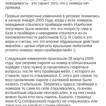
невидимость - это гарант того, что у номера нет
примака.
Первые интересные изменения в ретриве появились
в начале января 2005 года, когда у всех номеров-
невидимок отвалился праймари-мейл. Наиболее
популярно было мнение, что это попросту глюк в
базе и праймари у невидимок отвалился из-за
некомпетентности работников ICQ. Я слабо в это
верю и считаю, что это вполне обдуманные действия
мирабов с целью обрезать крылышки любителям
угонять номера через праймари-мейл ;).
Следующие изменения произошли 28 марта 2005
года: при ретриве пароля на номер в обязательном
порядке стало нужно устанавливать секретные
вопросы, после чего праймари-мейл, с которого их
ставили, просто отваливался. С этого дня сервис по
восстановлению пароля с натяжкой можно было
назвать стабильным. Творились чудеса: праймари у
номеров то сами по себе отваливались, то вновь
волшебным образом «воскресали», и на них снова
можно было отослать пароль. Бывало, страница
www.ICQ.com/password подолгу не открывалась или
зависала на какой-то стадии ретрива.