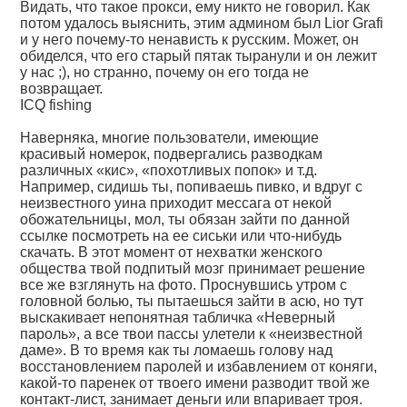
Видать, что такое прокси, ему никто не говорил. Как
потом удалось выяснить, этим админом был Lior Grafi
и у него почему-то ненависть к русским. Может, он
обиделся, что его старый пятак тыранули и он лежит
у нас ;), но странно, почему он его тогда не
возвращает.
ICQ fishing
Наверняка, многие пользователи, имеющие
красивый номерок, подвергались разводкам
различных «кис», «похотливых попок» и т.д.
Например, сидишь ты, попиваешь пивко, и вдруг с
неизвестного уина приходит мессага от некой
обожательницы, мол, ты обязан зайти по данной
ссылке посмотреть на ее сиськи или что-нибудь
скачать. В этот момент от нехватки женского
общества твой подпитый мозг принимает решение
все же взглянуть на фото. Проснувшись утром с
головной болью, ты пытаешься зайти в асю, но тут
выскакивает непонятная табличка «Неверный
пароль», а все твои пассы улетели к «неизвестной
даме». В то время как ты ломаешь голову над
восстановлением паролей и избавлением от коняги,
какой-то паренек от твоего имени разводит твой же
контакт-лист, занимает деньги или впаривает троя.