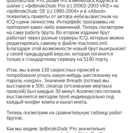
Ipdbrute2/udc Pro, разве что изменилась надпись в
шапке с «Ipdbrute2/udc Pro (с) 20002-2003 VKE» на
«Ipdbrute2/udc SE (с) 1980-2004» и в «About»
появились приветы от автора небезызвестным на
ICQ-сцене личностям. Интерфейс программы не
претерпел каких-либо изменений. Теперь посмотрим
на саму работу брута. Во втором издании брут
работает через разные серверы ICQ, которые можно
редактировать самому в файле macroses.xml.
Благодаря этой возможности новый брут выигрывает
у своей предыдущей версии, которая логинится
только к стандартному серверу на 5190 порту.
Итак, мы взяли 130 скоростных проксей и
попробовали угнать какую-нибудь шестизначку на
пароль «vegas». Значение threads (потоки) мы
выставили в 500, cleanup (отсеивание мертвых
проксей) был каждые 30 минут. Количество потоков
выставляется методом проб индивидуально под
каждый конфиг компа и канал инета.
Теперь посмотрим на сравнительную таблицу работ
брутов:
Как мы видим, Ipdbrute2/udc Pro значительно