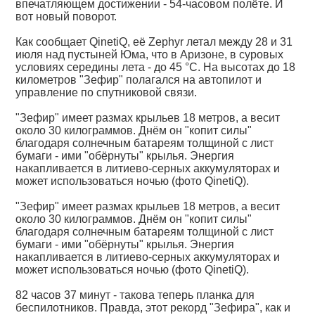
впечатляющем достижении - 54-часовом полёте. И
вот новый поворот.
Как сообщает QinetiQ, её Zephyr летал между 28 и 31
июля над пустыней Юма, что в Аризоне, в суровых
условиях середины лета - до 45 °C. На высотах до 18
километров "Зефир" полагался на автопилот и
управление по спутниковой связи.
"Зефир" имеет размах крыльев 18 метров, а весит
около 30 килограммов. Днём он "копит силы"
благодаря солнечным батареям толщиной с лист
бумаги - ими "обёрнуты" крылья. Энергия
накапливается в литиево-серных аккумуляторах и
может использоваться ночью (фото QinetiQ).
"Зефир" имеет размах крыльев 18 метров, а весит
около 30 килограммов. Днём он "копит силы"
благодаря солнечным батареям толщиной с лист
бумаги - ими "обёрнуты" крылья. Энергия
накапливается в литиево-серных аккумуляторах и
может использоваться ночью (фото QinetiQ).
82 часов 37 минут - такова теперь планка для
беспилотников. Правда, этот рекорд "Зефира", как и