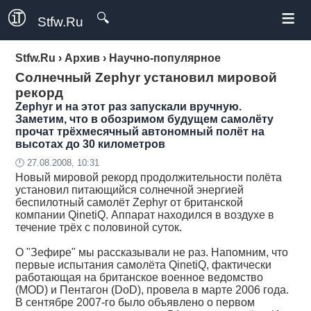
≡
🔍
Stfw.Ru
Stfw.Ru
›
Архив
›
Научно-популярное
Солнечный Zephyr установил мировой
рекорд
Zephyr и на этот раз запускали вручную.
Заметим, что в обозримом будущем самолёту
прочат трёхмесячный автономный полёт на
высотах до 30 километров
🕛 27.08.2008, 10:31
Новый мировой рекорд продолжительности полёта
установил питающийся солнечной энергией
беспилотный самолёт Zephyr от британской
компании QinetiQ. Аппарат находился в воздухе в
течение трёх с половиной суток.
О "Зефире" мы рассказывали не раз. Напомним, что
первые испытания самолёта QinetiQ, фактически
работающая на британское военное ведомство
(MOD) и Пентагон (DoD), провела в марте 2006 года.
В сентябре 2007-го было объявлено о первом