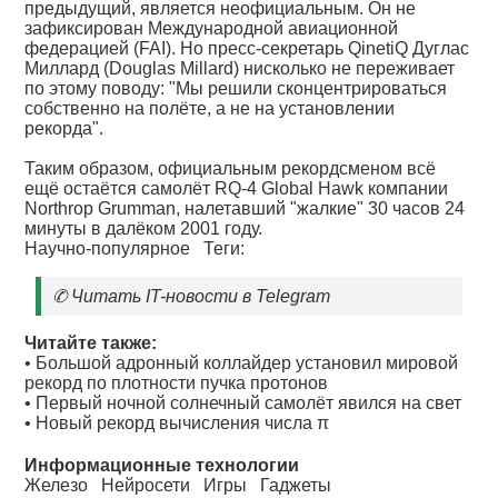
предыдущий, является неофициальным. Он не
зафиксирован Международной авиационной
федерацией (FAI). Но пресс-секретарь QinetiQ Дуглас
Миллард (Douglas Millard) нисколько не переживает
по этому поводу: "Мы решили сконцентрироваться
собственно на полёте, а не на установлении
рекорда".
Таким образом, официальным рекордсменом всё
ещё остаётся самолёт RQ-4 Global Hawk компании
Northrop Grumman, налетавший "жалкие" 30 часов 24
минуты в далёком 2001 году.
Научно-популярное
Теги:
✆
Читать IT-новости в Telegram
Читайте также:
•
Большой адронный коллайдер установил мировой
рекорд по плотности пучка протонов
•
Первый ночной солнечный самолёт явился на свет
•
Новый рекорд вычисления числа π
Информационные технологии
Железо
Нейросети
Игры
Гаджеты