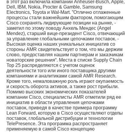
в этот раз включила компании Anheuser-Busch, Apple,
Dell, IBM, Nokia, Procter & Gamble, Samsung
Electronics, Toyota и Wal-Mart. ”Отлично отлаженные
процессы стали важнейшим фактором, помогающим
Cisco сохранять лидирующие позиции на рынке, -
заметил по этому поводу Анхель Мендес (Angel
Mendez), старший вице-президент Cisco, отвечающий
за управление глобальными цепочками поставок. -
Высокая оценка наших уникальных инициатив со
стороны AMR свидетельствует о том, что мы держим
слово, предоставляя нашим партнерам и заказчикам
новаторские решения“. Места в списке Supply Chain
Top 25 распределяются с учетом оценок
деятельности того или иного поставщика другими
компаниями и аналитиками самой AMR Research.
Кроме того, немаловажную роль играют окупаемость
и скорость оборота активов, а также рост прибыли.
Помимо высоких экономических показателей
компании Cisco, специалисты AMR отметили ряд ее
инициатив в области управления цепочками
поставок, приведя в качестве примера программу
Lean Forward, которую в Cisco осуществляют отделы
поставок, глобальной дистрибуции и технологии
TelePresence. Эта программа распространяет
применяемую в самой Cisco концепцию