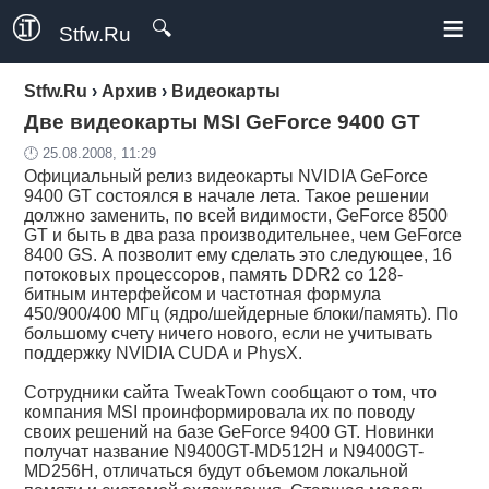
≡
🔍
Stfw.Ru
Stfw.Ru
›
Архив
›
Видеокарты
Две видеокарты MSI GeForce 9400 GT
🕛 25.08.2008, 11:29
Официальный релиз видеокарты NVIDIA GeForce
9400 GT состоялся в начале лета. Такое решении
должно заменить, по всей видимости, GeForce 8500
GT и быть в два раза производительнее, чем GeForce
8400 GS. А позволит ему сделать это следующее, 16
потоковых процессоров, память DDR2 со 128-
битным интерфейсом и частотная формула
450/900/400 МГц (ядро/шейдерные блоки/память). По
большому счету ничего нового, если не учитывать
поддержку NVIDIA CUDA и PhysX.
Сотрудники сайта TweakTown сообщают о том, что
компания MSI проинформировала их по поводу
своих решений на базе GeForce 9400 GT. Новинки
получат название N9400GT-MD512H и N9400GT-
MD256H, отличаться будут объемом локальной