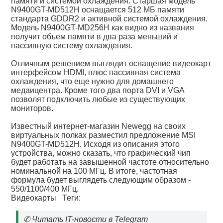
памяти и системой охлаждения. Старшая модель
N9400GT-MD512H оснащается 512 МБ памяти
стандарта GDDR2 и активной системой охлаждения.
Модель N9400GT-MD256H как видно из названия
получит объем памяти в два раза меньший и
пассивную систему охлаждения.
Отличным решением выглядит оснащение видеокарт
интерфейсом HDMI, плюс пассивная система
охлаждения, что еще нужно для домашнего
медаицентра. Кроме того два порта DVI и VGA
позволят подключить любые из существующих
мониторов.
Известный интернет-магазин Newegg на своих
виртуальных полках разместил предложение MSI
N9400GT-MD512H. Исходя из описания этого
устройства, можно сказать, что графический чип
будет работать на завышенной частоте относительно
номинальной на 100 МГц. В итоге, частотная
формула будет выглядеть следующим образом -
550/1100/400 МГц.
Видеокарты
Теги:
✆
Читать IT-новости в Telegram