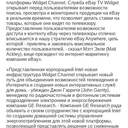
платформы Widget Channel. Служба eBay TV Widget
открывает перед пользователями возможности
поиска, просмотра и мониторинга продукции на eBay
в реальном времени, что позволяет делать ставки на
товары, которые они видят по телевизору.
Предоставление пользователям возможности
доступа к контенту eBay через телевизоры отлично
вписывается в нашу стратегию eBay Anywhere, цель
которой - привлечь и завоевать максимальное
количество пользователей, - сказал Мэтт Экли (Matt
Ackley), вице-президент по интернет-маркетингу
компании eBay».
«Представленная корпорацией Intel новая
инфраструктура Widget Channel открывает новый
путь для объединения возможностей телевидения и
Интернета и создания новых интерактивных служб
для дома, - убежден Джон Гэррити (John Garrity),
менеджер по радиочастотным и фотонным системам
подразделения электроники и энергосбережения
компании GE Research. - Компания GE Research рада
объявить о своем сотрудничестве с корпорацией Intel
по созданию домашней системы управления
энергопотреблением для этой новой платформы,
позволяющей представлять решения со сниженным