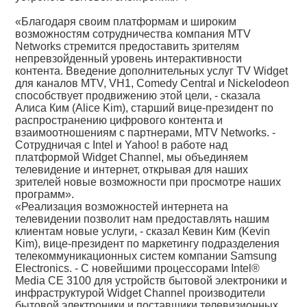
«Благодаря своим платформам и широким
возможностям сотрудничества компания MTV
Networks стремится предоставить зрителям
непревзойденный уровень интерактивности
контента. Введение дополнительных услуг TV Widget
для каналов MTV, VH1, Comedy Central и Nickelodeon
способствует продвижению этой цели, - сказала
Алиса Ким (Alice Kim), старший вице-президент по
распространению цифрового контента и
взаимоотношениям с партнерами, MTV Networks. -
Сотрудничая с Intel и Yahoo! в работе над
платформой Widget Channel, мы объединяем
телевидение и интернет, открывая для наших
зрителей новые возможности при просмотре наших
программ».
«Реализация возможностей интернета на
телевидении позволит нам предоставлять нашим
клиентам новые услуги, - сказал Кевин Ким (Kevin
Kim), вице-президент по маркетингу подразделения
телекоммуникационных систем компании Samsung
Electronics. - С новейшими процессорами Intel®
Media CE 3100 для устройств бытовой электроники и
инфраструктурой Widget Channel производители
бытовой электроники и поставщики телевизионных