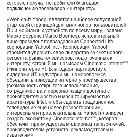
которые получат потребители благодаря
подключению телевизора к интернету».
«Web-сайт Yahoo! является наиболее популярной
стартовой страницей для миллионов пользователей
ПК и мобильных устройств по всему миру, - заявил
Марко Боуррис (Marco Boerries), исполнительный
вице-президент подразделения Connected Life
корпорации Yahoo! Inc. - Корпорация Yahoo!
стремится упрочить свое лидерство за счет нового
сегмента рынка телевизоров, подключенных к
интернету, который мы называем Cinematic Internet™
(«киноинтернет»). Благодаря партнерству с
лидерами ИТ-индустрии мы намереваемся
объединить присущие интернету преимущества
(возможность открытого использования,
сотрудничества и персонализации доступа) с
производительностью и масштабируемостью
архитектуры Intel, чтобы сделать традиционное
телевидение еще более разносторонним,
интересным и привлекательным. Yahoo! планирует
создать экосистему Cinematic Internet™, которая
обеспечит преимущества миллионам телезрителей,
производителям устройств, рекламодателям и
издателям».