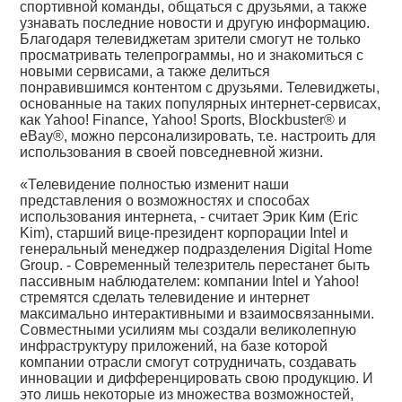
спортивной команды, общаться с друзьями, а также
узнавать последние новости и другую информацию.
Благодаря телевиджетам зрители смогут не только
просматривать телепрограммы, но и знакомиться с
новыми сервисами, а также делиться
понравившимся контентом с друзьями. Телевиджеты,
основанные на таких популярных интернет-сервисах,
как Yahoo! Finance, Yahoo! Sports, Blockbuster® и
eBay®, можно персонализировать, т.е. настроить для
использования в своей повседневной жизни.
«Телевидение полностью изменит наши
представления о возможностях и способах
использования интернета, - считает Эрик Ким (Eric
Kim), старший вице-президент корпорации Intel и
генеральный менеджер подразделения Digital Home
Group. - Современный телезритель перестанет быть
пассивным наблюдателем: компании Intel и Yahoo!
стремятся сделать телевидение и интернет
максимально интерактивными и взаимосвязанными.
Совместными усилиям мы создали великолепную
инфраструктуру приложений, на базе которой
компании отрасли смогут сотрудничать, создавать
инновации и дифференцировать свою продукцию. И
это лишь некоторые из множества возможностей,