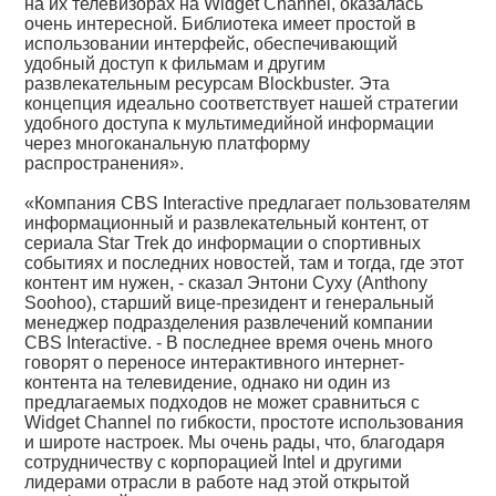
на их телевизорах на Widget Channel, оказалась
очень интересной. Библиотека имеет простой в
использовании интерфейс, обеспечивающий
удобный доступ к фильмам и другим
развлекательным ресурсам Blockbuster. Эта
концепция идеально соответствует нашей стратегии
удобного доступа к мультимедийной информации
через многоканальную платформу
распространения».
«Компания CBS Interactive предлагает пользователям
информационный и развлекательный контент, от
сериала Star Trek до информации о спортивных
событиях и последних новостей, там и тогда, где этот
контент им нужен, - сказал Энтони Суху (Anthony
Soohoo), старший вице-президент и генеральный
менеджер подразделения развлечений компании
CBS Interactive. - В последнее время очень много
говорят о переносе интерактивного интернет-
контента на телевидение, однако ни один из
предлагаемых подходов не может сравниться с
Widget Channel по гибкости, простоте использования
и широте настроек. Мы очень рады, что, благодаря
сотрудничеству с корпорацией Intel и другими
лидерами отрасли в работе над этой открытой