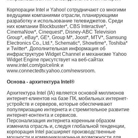
Корпорации Intel и Yahoo! сотрудничают со многими
ведущими компаниями отрасли, планирующими
разработку и использование телевиджетов. Среди
них компании Blockbuster*, CBS Interactive*,
CinemaNow*, Cinequest*, Disney-ABC Television
Group*, eBay*, GE*, Group M*, Joost*, MTV*, Samsung
Electronics Co., Ltd.*, Schematic*, Showtime*, Toshiba*
и Twitter*. Дополнительная информация об
инфраструктуре Widget Channel и механизме Yahoo
Widget Engine присутствует на веб-сайтах
www.intel.com/go/celink и
www.connectedtv.yahoo.com/newsroom.
Основа - архитектура Intel®
Архитектура Intel (IA) является основой миллионов
интернет-клиентов на базе ПК, мобильных интернет-
устройств и серверов, которые обеспечивают
популяризацию интернета и стремительное развитие
интернет-контента и сервисов.
Персонализация интернета коренным образом
изменила отрасль и, следуя глобальной тенденции,
корпорация Intel расширяет производственные
мощности и коммуникационные возможности для