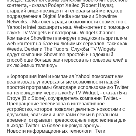
контента, - сказал Роберт Хейес (Robert Hayes),
старший вице-президент и генеральный менеджер
подразделения Digital Media компании Showtime
Networks. - Мы очень рады возможности совместно с
Yahoo! и Intel расширить наш Web-контент с помощью
служб TV Widgets и платформы Widget Channel.
Компания Showtime планирует предложить зрителям
web-контент на базе их любимых сериалов, таких как
Weeds, Dexter и The Tudors. Службы TV Widgets
дадут компании Showtime простой и надежный
способ еще больше заинтересовать пользователей в
их любимых телешоу».
«Корпорация Intel и компания Yahoo! помогают нам
реализовать универсальные возможности нашей
простой программы благодаря использованию Twitter
на телевидении через службу TV Widget, - сказал Биз
Стоун (Biz Stone), соучредитель компании Twitter. -
Превращение телевизора в интерактивное
устройство, которое позволит делиться новостями с
друзьями, близкими и членами семьи в реальном
времени, открывает превосходные перспективы для
выхода Twitter на более широкую арену».
Новости информационных технологи
Теги: