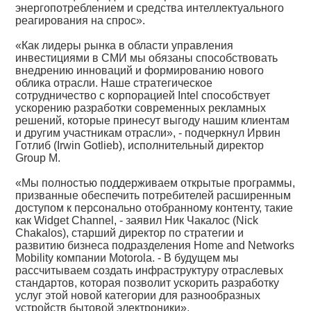
энергопотреблением и средства интеллектуального
реагирования на спрос».
«Как лидеры рынка в области управления
инвестициями в СМИ мы обязаны способствовать
внедрению инноваций и формированию нового
облика отрасли. Наше стратегическое
сотрудничество с корпорацией Intel способствует
ускорению разработки современных рекламных
решений, которые принесут выгоду нашим клиентам
и другим участникам отрасли», - подчеркнул Ирвин
Готлиб (Irwin Gotlieb), исполнительный директор
Group M.
«Мы полностью поддерживаем открытые программы,
призванные обеспечить потребителей расширенным
доступом к персонально отобранному контенту, такие
как Widget Channel, - заявил Ник Чакалос (Nick
Chakalos), старший директор по стратегии и
развитию бизнеса подразделения Home and Networks
Mobility компании Motorola. - В будущем мы
рассчитываем создать инфраструктуру отраслевых
стандартов, которая позволит ускорить разработку
услуг этой новой категории для разнообразных
устройств бытовой электроники».