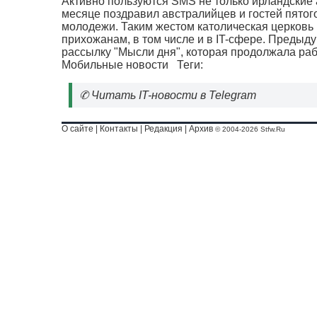
Активно пользуются SMS не только ирландские 
месяце поздравил австралийцев и гостей пятог
молодежи. Таким жестом католическая церковь 
прихожанам, в том числе и в IT-сфере. Предыд
рассылку "Мысли дня", которая продолжала рабо
Мобильные новости
Теги:
✆
Читать IT-новости в Telegram
О сайте
|
Контакты
|
Редакция
|
Архив
© 2004-2026 Stfw.Ru