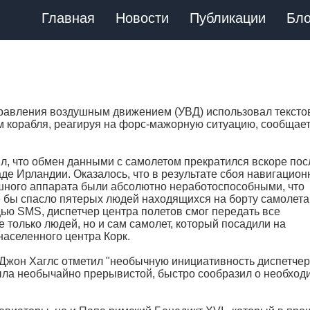
Главная
Новости
Публикации
Бло
правления воздушным движением (УВД) использовал тексто
м корабля, реагируя на форс-мажорную ситуацию, сообщае
ял, что обмен данными с самолетом прекратился вскоре пос
аде Ирландии. Оказалось, что в результате сбоя навигацион
ного аппарата были абсолютно неработоспособными, что
 бы спасло пятерых людей находящихся на борту самолета
ю SMS, диспетчер центра полетов смог передать все
 только людей, но и сам самолет, который посадили на
аселенного центра Корк.
Джон Хаглс отметил "необычную инициативность диспетче
была необычайно прерывистой, быстро сообразил о необхо