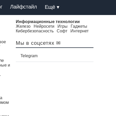
г
Лайфстайл
Ещё ▾
Информационные технологии
Железо
Нейросети
Игры
Гаджеты
Кибербезопасность
Софт
Интернет
вое
Мы в соцсетях ✉
т
Telegram
ле
ные и
.
ра
димом