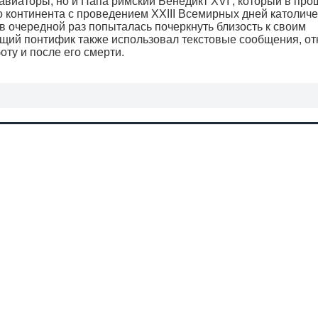
авиаторы, но и Папа римский Бенедикт XVI , который в пр
о континента с проведением XXIII Всемирных дней католич
в очередной раз попыталась почеркнуть близость к своим
ущий понтифик также использовал текстовые сообщения, о
ту и после его смерти.