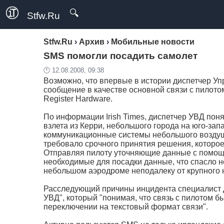
🔍
Stfw.Ru
Stfw.Ru
›
Архив
›
Мобильные новости
SMS помогли посадить самолет
🕛 12.08.2008, 09:38
Возможно, что впервые в истории диспетчер У
сообщение в качестве основной связи с пилото
Register Hardware.
По информации Irish Times, диспетчер УВД пон
взлета из Керри, небольшого города на юго-зап
коммуникационные системы небольшого воздуш
требовало срочного принятия решения, которое
Отправляя пилоту уточняющие данные с помощь
необходимые для посадки данные, что спасло не
небольшом аэродроме неподалеку от крупного н
Расследующий причины инцидента специалист 
УВД", который "понимая, что связь с пилотом 
переключении на текстовый формат связи".