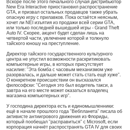
Вскоре после этого печального случая дистрибьютор
New Era Interactive приостановил распространение
GTA, и призвал остальных продавцов также убрать
опасную игру с прилавков. Пока остаётся неясным,
хочет ли NEI изъятия из продажи всей серии GTA,
или только последней вышедшей игры - Grand Theft
Auto IV. Скорее, акцент будет сделан лишь на
четвертой части, увлечение которой и толкнуло
тайского юношу на преступление.
Директор тайского государственного культурного
центра не упустил возможности раскритиковать
компьютерные игры, в которых присутствует
насилие: "Эта бомба с часовым механизмом уже
разорвалась, и дальше может стать стать ещё хуже".
О конкретном происшествии он высказался
философски: "Сегодня это был водитель такси, а
завтра на его месте может оказаться владелец
магазина компьютерных игр".
У господина директора есть и единомышленники:
ещё в начале прошлого года "Вебпланета" писала об
активисте антиигрового движения из Флориды,
который пообещал "расправиться" с Microsoft, если
корпорация начнёт распространять GTA IV для своих