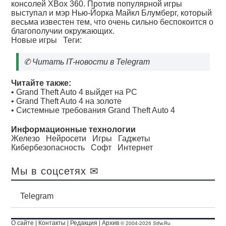
консолей XBox 360. Против популярной игры
выступал и мэр Нью-Йорка Майкл Блумберг, который
весьма известен тем, что очень сильно беспокоится о
благополучии окружающих.
Новые игры
Теги:
✆
Читать IT-новости в Telegram
Читайте также:
•
Grand Theft Auto 4 выйдет на PC
•
Grand Theft Auto 4 на золоте
•
Системные требования Grand Theft Auto 4
Информационные технологии
Железо
Нейросети
Игры
Гаджеты
Кибербезопасность
Софт
Интернет
Мы в соцсетях ✉
Telegram
О сайте
|
Контакты
|
Редакция
|
Архив
© 2004-2026 Stfw.Ru