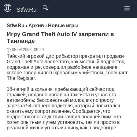
≡
🔍
Stfw.Ru
Stfw.Ru
›
Архив
›
Новые игры
Игру Grand Theft Auto IV запретили в
Таиланде
🕛 05.08.2008, 09:29
Тайский игровой дистрибьютор прекратил продажи
Grand Theft Auto после того, как местный подросток,
подражая игре, совершил разбойное нападение,
которе завершилось кровавым убийством, сообщает
The Register.
18-летний школьник, пребывающий сейчас под
стражей, недавно напал на таксиста и угнал его
автомобиль; бессовестный молодчик попросту
зарезал 54-летнего водителя, который попытался
оказать ему сопротивление. Сообщается, что
подросток впоследствии заявил полицейским, что
хотел опытным путём установить, так ли просто в
реальной жизни угнать машину, как в видеоигре.