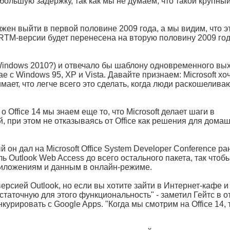
большую задержку, так как мы не думаем, что такой крупны
лжен выйти в первой половине 2009 года, а мы видим, что э
RTM-версии будет перенесена на вторую половину 2009 года
Windows 2010?) и отвечало бы шаблону одновременного вы
е с Windows 95, XP и Vista. Давайте признаем: Microsoft хо
имает, что легче всего это сделать, когда люди раскошелива
Office 14 мы знаем еще то, что Microsoft делает шаги в
, при этом не отказываясь от Office как решения для дома
ый он дал на Microsoft Office System Developer Conference ра
ль Outlook Web Access до всего остального пакета, так чтоб
приложениям и данным в онлайн-режиме.
ерсией Outlook, но если вы хотите зайти в Интернет-кафе и
статочную для этого функциональность" - заметил Гейтс в о
нкурировать с Google Apps. "Когда мы смотрим на Office 14, 