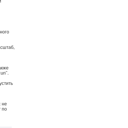
и
ного
асштаб,
акже
un".
устить
с не
 по