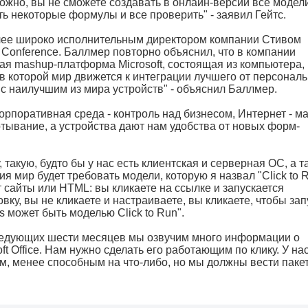
можно, вы не сможете создавать в онлайн-версии все модел
ь некоторые формулы и все проверить" - заявил Гейтс.
лее широко исполнительным директором компании Стивом
r Conference. Баллмер повторно объяснил, что в компании
ная mashup-платформа Microsoft, состоящая из компьютера,
в которой мир движется к интеграции лучшего от персональ
с наилучшим из мира устройств" - объяснил Баллмер.
орпоративная среда - контроль над бизнесом, Интернет - м
тывание, а устройства дают нам удобства от новых форм-
такую, будто бы у нас есть клиентская и серверная ОС, а т
 мир будет требовать модели, которую я назвал "Click to R
ют сайты или HTML: вы кликаете на ссылке и запускается
вку, вы не кликаете и настраиваете, вы кликаете, чтобы зап
s может быть моделью Click to Run".
и следующих шести месяцев мы озвучим много информации о
t Office. Нам нужно сделать его работающим по клику. У на
м, менее способным на что-либо, но мы должны вести пакет