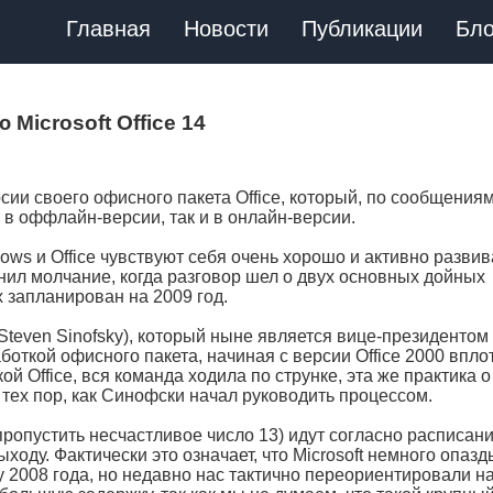
Главная
Новости
Публикации
Бло
 Microsoft Office 14
рсии своего офисного пакета Office, который, по сообщениям
 в оффлайн-версии, так и в онлайн-версии.
ws и Office чувствуют себя очень хорошо и активно развив
ил молчание, когда разговор шел о двух основных дойных
 запланирован на 2009 год.
Steven Sinofsky), который ныне является вице-президентом
откой офисного пакета, начиная с версии Office 2000 впло
ой Office, вся команда ходила по струнке, эта же практика о
 тех пор, как Синофски начал руководить процессом.
 пропустить несчастливое число 13) идут согласно расписани
ходу. Фактически это означает, что Microsoft немного опазд
 2008 года, но недавно нас тактично переориентировали н