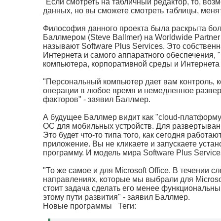
"Если смотреть на табличный редактор, то, воз
данных, но вы сможете смотреть таблицы, менят
Философия данного проекта была раскрыта бо
Баллмером (Steve Ballmer) на Worldwide Partne
называют Software Plus Services. Это собствен
Интернета и самого аппаратного обеспечения, "
компьютера, корпоративной среды и Интернета 
"Персональный компьютер дает вам контроль, к
операции в любое время и немедленное развер
факторов" - заявил Баллмер.
А будущее Баллмер видит как "cloud-платформу, 
ОС для мобильных устройств. Для развертывания
Это будет что-то типа того, как сегодня работа
приложение. Вы не кликаете и запускаете устано
программу. И модель мира Software Plus Service
"То же самое и для Microsoft Office. В течени
направлениях, которые мы выбрали для Microsof
стоит задача сделать его менее функциональны
этому пути развития" - заявил Баллмер.
Новые программы
Теги: