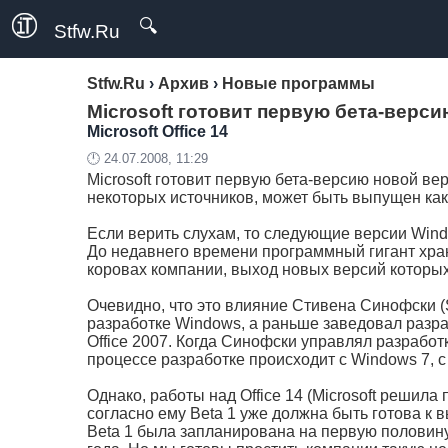
🔍
Stfw.Ru
Stfw.Ru
›
Архив
›
Новые программы
Microsoft готовит первую бета-версию
Microsoft Office 14
🕛 24.07.2008, 11:29
Microsoft готовит первую бета-версию новой ве
некоторых источников, может быть выпущен как
Если верить слухам, то следующие версии Windo
До недавнего времени программный гигант хран
коровах компании, выход новых версий которых
Очевидно, что это влияние Стивена Синофски (
разработке Windows, а раньше заведовал разраб
Office 2007. Когда Синофски управлял разработк
процессе разработке происходит с Windows 7, с
Однако, работы над Office 14 (Microsoft решила
согласно ему Beta 1 уже должна быть готова к вы
Beta 1 была запланирована на первую половину