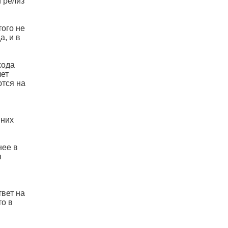
й релиз
того не
, и в
хода
чет
ются на
шних
нее в
ы
твет на
то в