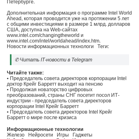
Петербурге.
Дополнительная информация о программе Intel World
Ahead, которая проводится уже на протяжении 5 лет
с общими инвестициями в размере 1 млрд. долларов
США, доступна на Web-сайтах
www.intel.com/changingtheworld и
www.intel.com/intel/worldahead/index.htm.
Новости информационных технологи
Теги:
✆
Читать IT-новости в Telegram
Читайте также:
•
Председатель совета директоров корпорации Intel
доктор Крейг Барретт выходит на пенсию
•
Продолжая новаторство цифровых
преобразований, страны СНГ посетит посол ИТ-
индустрии - председатель совета директоров
корпорации Intel Крейг Барретт
•
Председатель совета директоров Intel Крейг
Барретт о мире после кризиса
Информационные технологии
Железо
Нейросети
Игры
Гаджеты