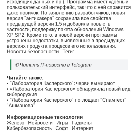
исходящих данных и пр.). Программа имеет удобный
пользовательский интерфейс, так что с ней справится
даже новичок. По заявлению разработчиков, новая
версия "антихакера" сохранила все свойства
предыдущей версии 1.5 и добавила новые: в
частности, поддержку пакета обновлений Windows
XP SP2. Кроме того, в новой версии программы
устранены недостатки, выявленные в предыдущих
версиях продукта процессе его использования.
Новости безопасности
Теги:
✆
Читать IT-новости в Telegram
Читайте также:
•
"Лаборатория Касперского": черви вымирают
•
«Лаборатория Касперского» обнаружила новый вид
кибероружия
•
"Лаборатория Касперского" поглощает "Спамтест"
"Ашманова"
Информационные технологии
Железо
Нейросети
Игры
Гаджеты
Кибербезопасность
Софт
Интернет