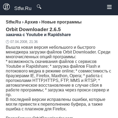
≡
🔍
Stfw.Ru
Stfw.Ru
›
Архив
›
Новые программы
Orbit Downloader 2.6.5
закачка с Youtube и Rapidshare
🕛 07.04.2008, 21:36
Вышла новая версия небольшого и быстрого
менеджера загрузки файлов Orbit Downloader. Среди
многочисленных опций программы:
* возможность скачивания файлов с сервисов
Youtube и Rapidshare; * загрузка файлов Flash и
потокового медиа в режиме online; * совместимость с
браузерами IE, Firefox, Maxthon, Opera; * работа с
протоколами HTTP,HTTPS, FTP, MMS и RTSP; *
автоматическое восстановление в случае сбоя в
работе программы; * загрузка через прокси сервер и
пр.
В последней версии исправлены ошибки, которые
могли привести к переполнению буфера, а также
ошибка с плагином для Firefox.