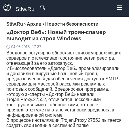
≡
🔍
Stfw.Ru
Stfw.Ru
›
Архив
›
Новости безопасности
«Доктор Веб»: Новый троян-спамер
выводит из строя Windows
🕛 04.06.2015, 17:37
Вредонос регулярно обновляет список управляющих
серверов и отслеживает состояние ветви реестра,
отвечающей за его автозапуск.
ИБ-исследователи «Доктор Веб» проанализировали
и добавили в вирусные базы новый троян,
предназначенный для обеспечения доступа к SMTP-
серверам для массовой рассылки рекламных
почтовых сообщений. Вредоносная программа,
которую эксперты «Доктор Веб» назвали
Trojan.Proxy.27552, отличается несколькими
конструктивными особенностями, которые
проявляются уже на этапе установки вредоноса в
инфицированной системе.
В процессе инсталляции Trojan.Proxy.27552 пытается
создать свои копии в системной папке