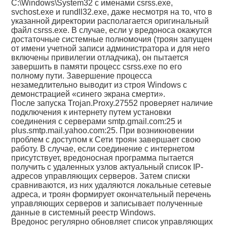
C:\Windows\System32 с именами сsrss.exe,
svchost.exe и rundll32.exe, даже несмотря на то, что в
указанной директории располагается оригинальный
файл сsrss.exe. В случае, если у вредоноса окажутся
достаточные системные полномочия (троян запущен
от имени учетной записи администратора и для него
включены привилегии отладчика), он пытается
завершить в памяти процесс сsrss.exe по его
полному пути. Завершение процесса
незамедлительно выводит из строя Windows с
демонстрацией «синего экрана смерти».
После запуска Trojan.Proxy.27552 проверяет наличие
подключения к интернету путем установки
соединения с серверами smtp.gmail.com:25 и
plus.smtp.mail.yahoo.com:25. При возникновении
проблем с доступом к Сети троян завершает свою
работу. В случае, если соединение с интернетом
присутствует, вредоносная программа пытается
получить с удаленных узлов актуальный список IP-
адресов управляющих серверов. Затем списки
сравниваются, из них удаляются локальные сетевые
адреса, и троян формирует окончательный перечень
управляющих серверов и записывает полученные
данные в системный реестр Windows.
Вредонос регулярно обновляет список управляющих