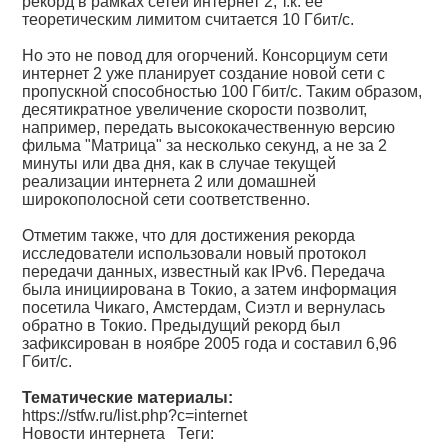
рекорд в рамках сетей интернет 2, т.к. ее
теоретическим лимитом считается 10 Гбит/с.
Но это не повод для огорчений. Консорциум сети
интернет 2 уже планирует создание новой сети с
пропускной способностью 100 Гбит/с. Таким образом,
десятикратное увеличение скорости позволит,
например, передать высококачественную версию
фильма "Матрица" за несколько секунд, а не за 2
минуты или два дня, как в случае текущей
реализации интернета 2 или домашней
широкополосной сети соответственно.
Отметим также, что для достижения рекорда
исследователи использовали новый протокол
передачи данных, известный как IPv6. Передача
была инициирована в Токио, а затем информация
посетила Чикаго, Амстердам, Сиэтл и вернулась
обратно в Токио. Предыдущий рекорд был
зафиксирован в ноябре 2005 года и составил 6,96
Гбит/с.
Тематические материалы:
https://stfw.ru/list.php?c=internet
Новости интернета
Теги: