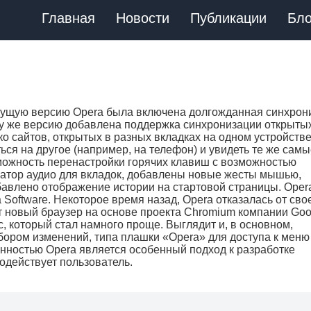
Главная
Новости
Публикации
Бло
дущую версию Opera была включена долгожданная синхрон
ту же версию добавлена поддержка синхронизации открыты
ко сайтов, открытых в разных вкладках на одном устройств
ься на другое (например, на телефон) и увидеть те же сам
зможность перенастройки горячих клавиш с возможностью
атор аудио для вкладок, добавлены новые жесты мышью,
авлено отображение истории на стартовой страницы. Oper
Software. Некоторое время назад, Opera отказалась от сво
т новый браузер на основе проекта Chromium компании Goo
 который стал намного проще. Выглядит и, в основном,
бором изменений, типа плашки «Opera» для доступа к меню
нностью Opera является особенный подход к разработке
одействует пользователь.