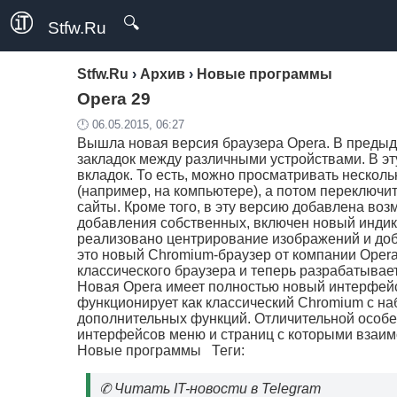
🔍
Stfw.Ru
Stfw.Ru
›
Архив
›
Новые программы
Opera 29
🕛 06.05.2015, 06:27
Вышла новая версия браузера Opera. В преды
закладок между различными устройствами. В э
вкладок. То есть, можно просматривать несколь
(например, на компьютере), а потом переключит
сайты. Кроме того, в эту версию добавлена во
добавления собственных, включен новый индик
реализовано центрирование изображений и доб
это новый Chromium-браузер от компании Opera 
классического браузера и теперь разрабатывае
Новая Opera имеет полностью новый интерфейс,
функционирует как классический Chromium с на
дополнительных функций. Отличительной особе
интерфейсов меню и страниц с которыми взаим
Новые программы
Теги:
✆
Читать IT-новости в Telegram