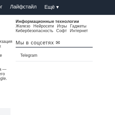
г
Лайфстайл
Ещё ▾
Информационные технологии
Железо
Нейросети
Игры
Гаджеты
Кибербезопасность
Софт
Интернет
изация
Мы в соцсетях ✉
х
е
ые
Telegram
a —
его
gle.