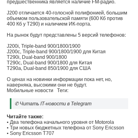
предшественника является наличие FM-радио.
J200 отличается 40-голосной полифонией, большим
объемом пользовательской памяти (600 Кб против
400 Кб у T290) и наличием ИК-порта.
На рынок будут представлены 5 версий телефонов:
J200i, Triple-band 900/1800/1900
J200c, Triple-band 900/1800/1900 для Китая
T290i, Dual-band 900/1800
T290c, Dual-band 900/1800 для Китая
T290a, Dual-band 850/1900 для США
О ценах на новинки информации пока нет, но,
наверняка, высокими они не будут.
Мобильные новости
Теги:
✆
Читать IT-новости в Telegram
Читайте также:
•
Два телефона начального уровня от Motorola
•
Три новых бюджетных телефона от Sony Ericsson
•
Sony Ericsson T707