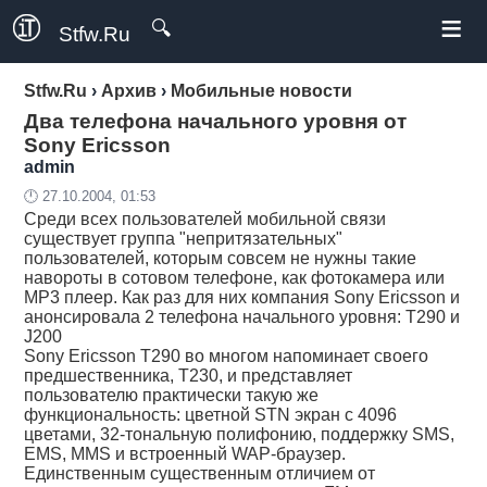
≡
🔍
Stfw.Ru
Stfw.Ru
›
Архив
›
Мобильные новости
Два телефона начального уровня от
Sony Ericsson
admin
🕛 27.10.2004, 01:53
Среди всех пользователей мобильной связи
существует группа "непритязательных"
пользователей, которым совсем не нужны такие
навороты в сотовом телефоне, как фотокамера или
MP3 плеер. Как раз для них компания Sony Ericsson и
анонсировала 2 телефона начального уровня: T290 и
J200
Sony Ericsson T290 во многом напоминает своего
предшественника, Т230, и представляет
пользователю практически такую же
функциональность: цветной STN экран с 4096
цветами, 32-тональную полифонию, поддержку SMS,
EMS, MMS и встроенный WAP-браузер.
Единственным существенным отличием от