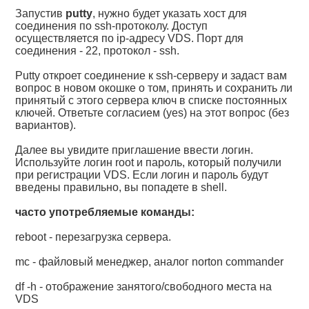
Запустив
putty
, нужно будет указать хост для
соединения по ssh-протоколу. Доступ
осуществляется по ip-адресу VDS. Порт для
соединения - 22, протокол - ssh.
Putty откроет соединение к ssh-серверу и задаст вам
вопрос в новом окошке о том, принять и сохранить ли
принятый с этого сервера ключ в списке постоянных
ключей. Ответьте согласием (yes) на этот вопрос (без
вариантов).
Далее вы увидите приглашение ввести логин.
Используйте логин root и пароль, который получили
при регистрации VDS. Если логин и пароль будут
введены правильно, вы попадете в shell.
часто употребляемые команды:
reboot - перезагрузка сервера.
mc - файловый менеджер, аналог norton commander
df -h - отображение занятого/свободного места на
VDS