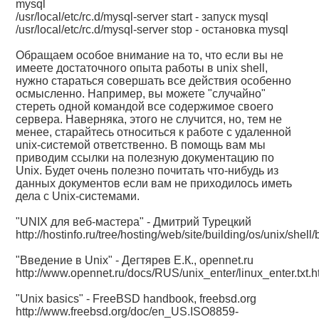
mysql
/usr/local/etc/rc.d/mysql-server start - запуск mysql
/usr/local/etc/rc.d/mysql-server stop - остановка mysql
Обращаем особое внимание на то, что если вы не
имеете достаточного опыта работы в unix shell,
нужно стараться совершать все действия особенно
осмысленно. Например, вы можете "случайно"
стереть одной командой все содержимое своего
сервера. Наверняка, этого не случится, но, тем не
менее, старайтесь относиться к работе с удаленной
unix-системой ответственно. В помощь вам мы
приводим ссылки на полезную документацию по
Unix. Будет очень полезно почитать что-нибудь из
данных документов если вам не приходилось иметь
дела с Unix-системами.
"UNIX для веб-мастера" - Дмитрий Турецкий
http://hostinfo.ru/tree/hosting/web/site/building/os/unix/shell/
"Введение в Unix" - Дегтярев Е.К., opennet.ru
http://www.opennet.ru/docs/RUS/unix_enter/linux_enter.txt.h
"Unix basics" - FreeBSD handbook, freebsd.org
http://www.freebsd.org/doc/en_US.ISO8859-