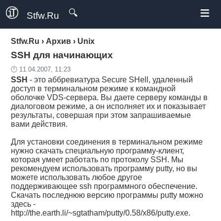
≡
🔍
Stfw.Ru
Stfw.Ru
›
Архив
›
Unix
SSH для начинающих
🕛 11.04.2007, 11:23
SSH
- это аббревиатура Secure SHell, удаленный
доступ в терминальном режиме к командной
оболочке VDS-сервера. Вы даете серверу команды в
диалоговом режиме, а он исполняет их и показывает
результаты, совершая при этом запрашиваемые
вами действия.
Для установки соединения в терминальном режиме
нужно скачать специальную программу-клиент,
которая умеет работать по протоколу SSH. Мы
рекомендуем использовать программу putty, но вы
можете использовать любое другое
поддерживающее ssh программного обеспечение.
Скачать последнюю версию программы putty можно
здесь -
http://the.earth.li/~sgtatham/putty/0.58/x86/putty.exe.