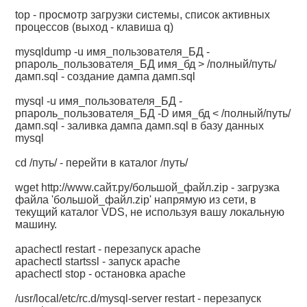
top - просмотр загрузки системы, список активных
процессов (выход - клавиша q)
mysqldump -u имя_пользователя_БД -
pпароль_пользователя_БД имя_бд > /полный/путь/
дамп.sql - создание дампа дамп.sql
mysql -u имя_пользователя_БД -
pпароль_пользователя_БД -D имя_бд < /полный/путь/
дамп.sql - заливка дампа дамп.sql в базу данных
mysql
cd /путь/ - перейти в каталог /путь/
wget
http://www.сайт.ру/большой_файл.zip
- загрузка
файла 'большой_файл.zip' напрямую из сети, в
текущий каталог VDS, не используя вашу локальную
машину.
apachectl restart - перезапуск apache
apachectl startssl - запуск apache
apachectl stop - остановка apache
/usr/local/etc/rc.d/mysql-server restart - перезапуск