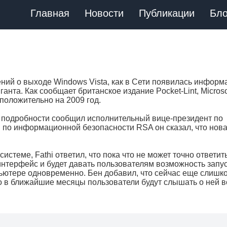
Главная
Новости
Публикации
Бло
ений о выходе Windows Vista, как в Сети появилась информ
нта. Как сообщает британское издание Pocket-Lint, Microso
положительно на 2009 год.
е подробности сообщил исполнительный вице-президент по
и по информационной безопасности RSA он сказал, что нов
системе, Fathi ответил, что пока что не может точно ответит
интерфейс и будет давать пользователям возможность запу
ьютере одновременно. Бен добавил, что сейчас еще слишк
то в ближайшие месяцы пользователи будут слышать о ней в