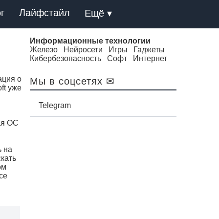
г
Лайфстайл
Ещё ▾
Информационные технологии
Железо
Нейросети
Игры
Гаджеты
Кибербезопасность
Софт
Интернет
ация о
Мы в соцсетях ✉
ft уже
Telegram
ая ОС
ь на
скать
ом
се