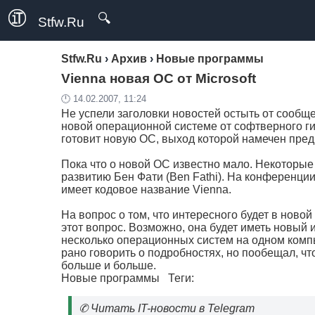
🔍
Stfw.Ru
Stfw.Ru
›
Архив
›
Новые программы
Vienna новая ОС от Microsoft
🕛 14.02.2007, 11:24
Не успели заголовки новостей остыть от сообщ
новой операционной системе от софтверного гига
готовит новую ОС, выход которой намечен пред
Пока что о новой ОС известно мало. Некоторы
развитию Бен Фати (Ben Fathi). На конференци
имеет кодовое название Vienna.
На вопрос о том, что интересного будет в новой 
этот вопрос. Возможно, она будет иметь новый 
несколько операционных систем на одном комп
рано говорить о подробностях, но пообещал, ч
больше и больше.
Новые программы
Теги:
✆
Читать IT-новости в Telegram