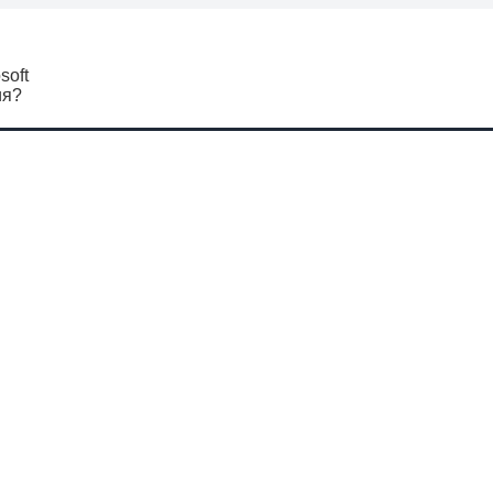
soft
ия?