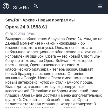
≡
🔍
Stfw.Ru
Stfw.Ru
›
Архив
›
Новые программы
Opera 24.0.1558.61
🕛 20.09.2014, 08:04
Выпущено обновления браузера Opera 24. Увы, но на
данный момент нет никакой информации об
изменениях этого выпуска. Однако ясно, что это
небольшое коррекционное обновление, включающее
исправления ошибок. Opera — это новый Chromium-
браузер от компании Opera Software. Некоторое
время назад, Opera отказалась от своего
классического браузера и теперь разрабатывает
новый браузер на основе проекта Chromium
компании Google. Новая Opera имеет полностью
новый интерфейс, который стал намного проще.
Выглядит и, в основном, функционирует как
классический Chromium с набором изменений, типа
плашки «Opera» для доступа к меню дополнительных
функций. Отличительной особенностью Opera
является стартовая страница, которая содержит 3