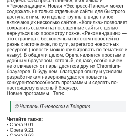
раздела: «Экспресс-Панель», «Копилка» и
«Рекомендации». Новая «Экспресс-Панель» может
содержать не только отдельные сайты для быстрого
доступа к ним, но и целые группы в виде папок
включающих несколько сайтов. «Копилка» позволяет
сохранять ссылки на посещенные сайты с целью
вернуться к их просмотру позже. «Рекомендации» —
это страница с бесконечным потоком новостей из
разных источников, по сути, агрегатор новостных
ресурсов (новости можно фильтровать по тематике и
языку). В общем и целом, Opera является простым и
удобным браузером, который, однако, особо ничем
не отличается от пары десятков других Chromium-
браузеров. В будущем, благодаря опыту и усилиям,
разработчикам наверняка удастся повысить
конкурентоспособность программы и сделать по-
настоящему классный браузер.
Новые программы
Теги:
✆
Читать IT-новости в Telegram
Читайте также:
•
Opera 9.01
•
Opera 9.21
•
Opera 9.63