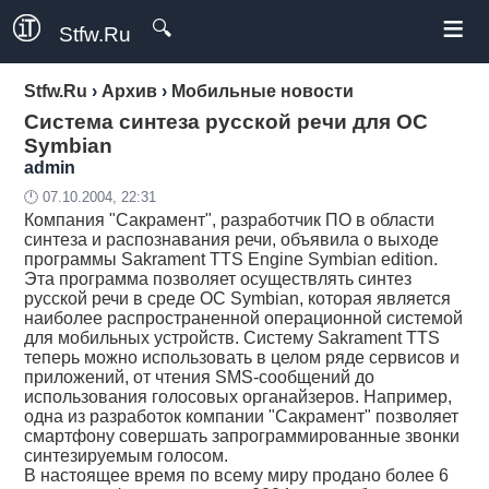
≡
🔍
Stfw.Ru
Stfw.Ru
›
Архив
›
Мобильные новости
Система синтеза русской речи для ОС
Symbian
admin
🕛 07.10.2004, 22:31
Компания "Сакрамент", разработчик ПО в области
синтеза и распознавания речи, объявила о выходе
программы Sakrament TTS Engine Symbian edition.
Эта программа позволяет осуществлять синтез
русской речи в среде ОС Symbian, которая является
наиболее распространенной операционной системой
для мобильных устройств. Систему Sakrament TTS
теперь можно использовать в целом ряде сервисов и
приложений, от чтения SMS-сообщений до
использования голосовых органайзеров. Например,
одна из разработок компании "Сакрамент" позволяет
смартфону совершать запрограммированные звонки
синтезируемым голосом.
В настоящее время по всему миру продано более 6