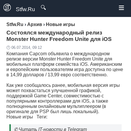
≡
🔍
Stfw.Ru
Stfw.Ru
›
Архив
›
Новые игры
Состоялся международный релиз
Monster Hunter Freedom Unite для iOS
🕛 06.07.2014, 09:12
Компания Capcom объявила о международном
релизе версии Monster Hunter Freedom Unite для
мобильных платформ семейства iOS. Американским
и европейским пользователям игра доступна по цене
в 14,99 долларов / 13,99 евро соответственно.
Как уже сообщалось ранее, мобильная версия игры
может похвастаться улучшенной графикой,
поддержкой Game Center, совместимостью с
популярными контроллерами для iOS, а также
полноценным онлайновым мультиплеером (в
оригинале для PSP был лишь локальный).
Новые игры
Теги:
✆
Читать IT-новости в Telegram