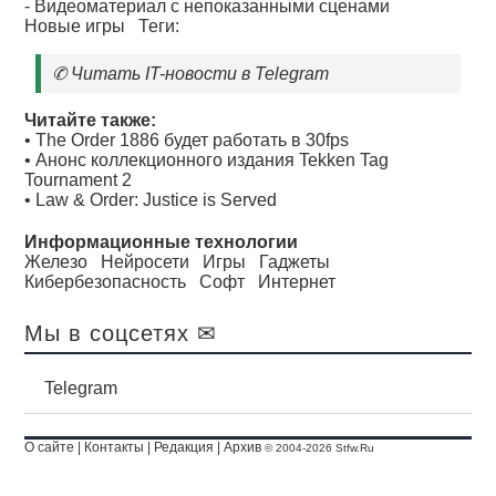
- Видеоматериал с непоказанными сценами
Новые игры
Теги:
✆
Читать IT-новости в Telegram
Читайте также:
•
The Order 1886 будет работать в 30fps
•
Анонс коллекционного издания Tekken Tag
Tournament 2
•
Law & Order: Justice is Served
Информационные технологии
Железо
Нейросети
Игры
Гаджеты
Кибербезопасность
Софт
Интернет
Мы в соцсетях ✉
Telegram
О сайте
|
Контакты
|
Редакция
|
Архив
© 2004-2026 Stfw.Ru