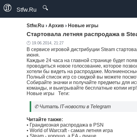
🔍
Stfw.Ru
Stfw.Ru
›
Архив
›
Новые игры
Стартовала летняя распродажа в St
🕛 19.06.2014, 21:27
В сервисе игровой дистрибуции Steam стартова
июня.
Каждые 24 часа на главной странице будет появ
проводиться новое голосование, которое позвол
хотели бы видеть на распродаже. Молниеносные
Полный список игр со скидкой вы можете посмот
Собирайте значки и получайте предметы для ис
команды, и выигрывайте бесплатные копии игр!
Новые игры
Теги:
✆
Читать IT-новости в Telegram
Читайте также:
•
Грандиозная распродажа в PSN
•
World of Warcraft - самая летняя игра
•
Steam - хорошо, а EA - лучше