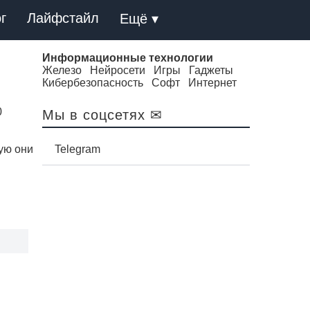
г
Лайфстайл
Ещё ▾
Информационные технологии
Железо
Нейросети
Игры
Гаджеты
Кибербезопасность
Софт
Интернет
0
Мы в соцсетях ✉
рую они
Telegram