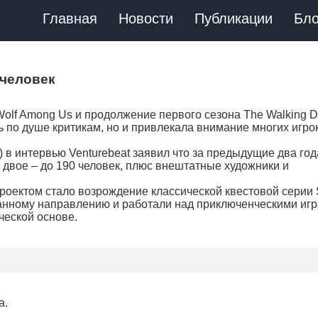
Главная
Новости
Публикации
Бло
 человек
Wolf Among Us и продолжение первого сезона The Walking 
ь по душе критикам, но и привлекала внимание многих игро
) в интервью Venturebeat заявил что за предыдущие два год
 двое – до 190 человек, плюс внештатные художники и
проектом стало возрождение классической квестовой серии
ранному направлению и работали над приключенческими игр
ческой основе.
а.