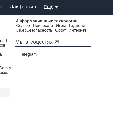
г
Лайфстайл
Ещё ▾
Информационные технологии
Железо
Нейросети
Игры
Гаджеты
Кибербезопасность
Софт
Интернет
Dead
Мы в соцсетях ✉
ков,
а
Telegram
 Sam &
ами,