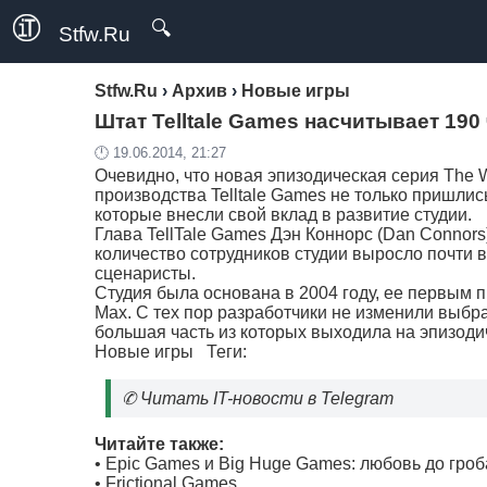
🔍
Stfw.Ru
Stfw.Ru
›
Архив
›
Новые игры
Штат Telltale Games насчитывает 190
🕛 19.06.2014, 21:27
Очевидно, что новая эпизодическая серия The 
производства Telltale Games не только пришлис
которые внесли свой вклад в развитие студии.
Глава TellTale Games Дэн Коннорс (Dan Connors
количество сотрудников студии выросло почти в
сценаристы.
Студия была основана в 2004 году, ее первым 
Max. С тех пор разработчики не изменили выб
большая часть из которых выходила на эпизоди
Новые игры
Теги:
✆
Читать IT-новости в Telegram
Читайте также:
•
Epic Games и Big Huge Games: любовь до гроб
•
Frictional Games