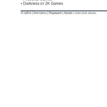
•
Darkness от 2K Games
О сайте
|
Контакты
|
Редакция
|
Архив
© 2004-2026 Stfw.Ru