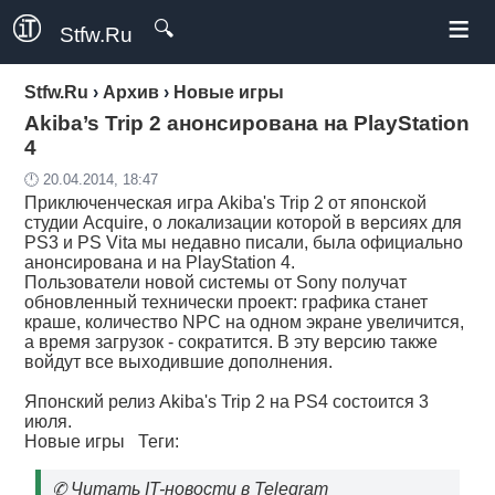
≡
🔍
Stfw.Ru
Stfw.Ru
›
Архив
›
Новые игры
Akiba’s Trip 2 анонсирована на PlayStation
4
🕛 20.04.2014, 18:47
Приключенческая игра Akiba's Trip 2 от японской
студии Acquire, о локализации которой в версиях для
PS3 и PS Vita мы недавно писали, была официально
анонсирована и на PlayStation 4.
Пользователи новой системы от Sony получат
обновленный технически проект: графика станет
краше, количество NPC на одном экране увеличится,
а время загрузок - сократится. В эту версию также
войдут все выходившие дополнения.
Японский релиз Akiba's Trip 2 на PS4 состоится 3
июля.
Новые игры
Теги:
✆
Читать IT-новости в Telegram