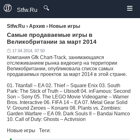
≡
🔍
Stfw.Ru
Stfw.Ru
›
Архив
›
Новые игры
Самые продаваемые игры в
Великобритании за март 2014
🕛 17.04.2014, 07:50
Компания Gfk Chart-Track, занимающаяся
отслеживанием рынка видеоигр на территории
Великобритании, опубликовала список самых
продаваемых проектов за март 2014 в этой стране.
01. Titanfall – EA 02. Thief – Square Enix 03. South
Park: The Stick of Truth – Ubisoft 04. inFamous: Second
Son – Sony 05. The LEGO Movie Videogame – Warner
Bros. Interactive 06. FIFA 14 – EA 07. Metal Gear Solid
V: Ground Zeroes – Konami 08. Plants vs. Zombies:
Garden Warfare – EA 09. Dark Souls II – Bandai Namco
10. Call of Duty: Ghosts – Activision
Новые игры
Теги: