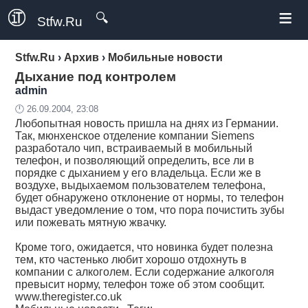
≡
🔍
Stfw.Ru
Stfw.Ru
›
Архив
›
Мобильные новости
Дыхание под контролем
admin
🕛 26.09.2004, 23:08
Любопытная новость пришла на днях из Германии.
Так, мюнхенское отделение компании Siemens
разработало чип, встраиваемый в мобильный
телефон, и позволяющий определить, все ли в
порядке с дыханием у его владельца. Если же в
воздухе, выдыхаемом пользователем телефона,
будет обнаружено отклонение от нормы, то телефон
выдаст уведомление о том, что пора почистить зубы
или пожевать мятную жвачку.
Кроме того, ожидается, что новинка будет полезна
тем, кто частенько любит хорошо отдохнуть в
компании с алкоголем. Если содержание алкоголя
превысит норму, телефон тоже об этом сообщит.
www.theregister.co.uk