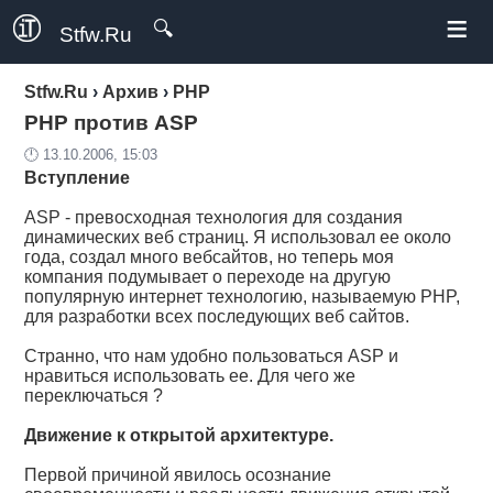
≡
🔍
Stfw.Ru
Stfw.Ru
›
Архив
›
PHP
PHP против ASP
🕛 13.10.2006, 15:03
Вступление
ASP - превосходная технология для создания
динамических веб страниц. Я использовал ее около
года, создал много вебсайтов, но теперь моя
компания подумывает о переходе на другую
популярную интернет технологию, называемую PHP,
для разработки всех последующих веб сайтов.
Странно, что нам удобно пользоваться ASP и
нравиться использовать ее. Для чего же
переключаться ?
Движение к открытой архитектуре.
Первой причиной явилось осознание