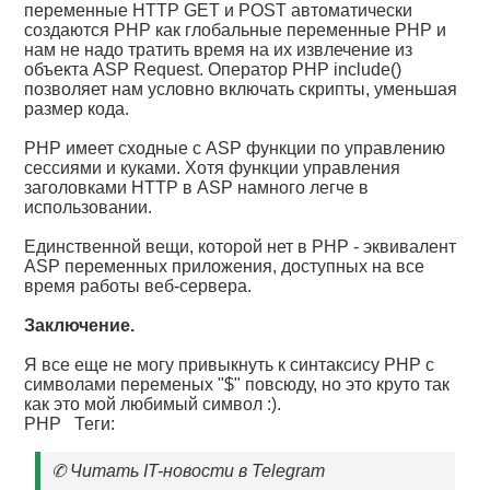
переменные HTTP GET и POST автоматически
создаются РНР как глобальные переменные PHP и
нам не надо тратить время на их извлечение из
объекта ASP Request. Оператор PHP include()
позволяет нам условно включать скрипты, уменьшая
размер кода.
PHP имеет сходные с ASP функции по управлению
сессиями и куками. Хотя функции управления
заголовками HTTP в ASP намного легче в
использовании.
Единственной вещи, которой нет в PHP - эквивалент
ASP переменных приложения, доступных на все
время работы веб-сервера.
Заключение.
Я все еще не могу привыкнуть к синтаксису PHP с
символами переменых "$" повсюду, но это круто так
как это мой любимый символ :).
PHP
Теги:
✆
Читать IT-новости в Telegram